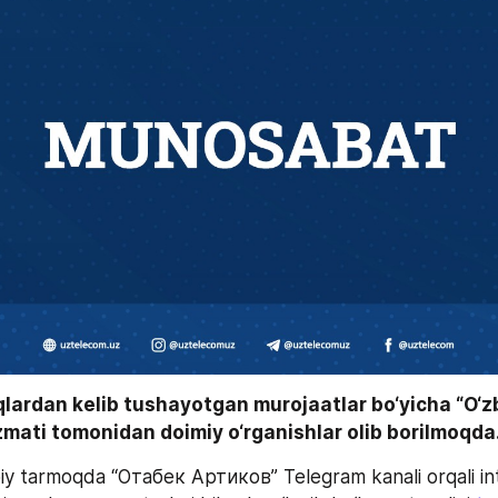
qlardan kelib tushayotgan murojaatlar bo‘yicha “O‘z
mati tomonidan doimiy o‘rganishlar olib borilmoqda.
oiy tarmoqda “Отабек Артиков” Telegram kanali orqali int