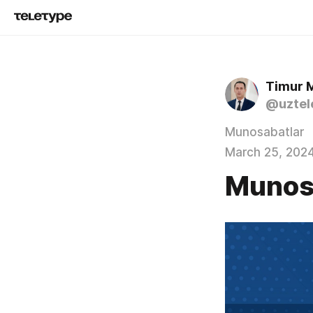
Timur 
@uztel
Munosabatlar
March 25, 202
Munos