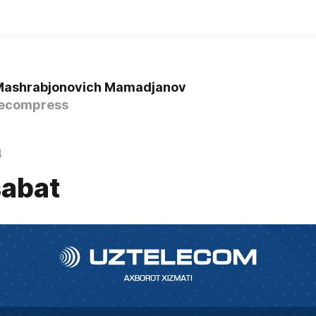
Mashrabjonovich Mamadjanov
ecompress
4
abat