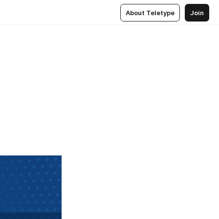
About Teletype
Join