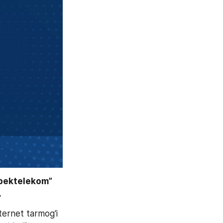
bektelekom” 
 
ernet tarmog‘i 