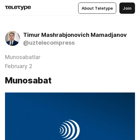
About Teletype
Join
Timur Mashrabjonovich Mamadjanov
@uztelecompress
Munosabatlar
February 2
Munosabat