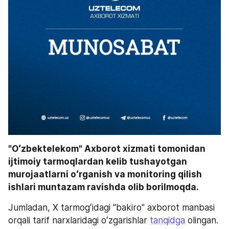
"Oʻzbektelekom" Axborot xizmati tomonidan 
ijtimoiy tarmoqlardan kelib tushayotgan 
murojaatlarni oʻrganish va monitoring qilish 
ishlari muntazam ravishda olib borilmoqda.
Jumladan, X tarmogʻidagi "bakiro" axborot manbasi 
orqali tarif narxlaridagi oʻzgarishlar 
tanqidga
 olingan.