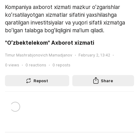
Kompaniya axborot xizmati mazkur oʻzgarishlar 
koʻrsatilayotgan xizmatlar sifatini yaxshilashga 
qaratilgan investitsiyalar va yuqori sifatli xizmatga 
boʻlgan talabga bogʻliqligini maʼlum qiladi.
"Oʻzbektelekom" Axborot xizmati
Timur Mashrabjonovich Mamadjanov
February 2, 13:42
0
views
0
reactions
0
reposts
Repost
Share