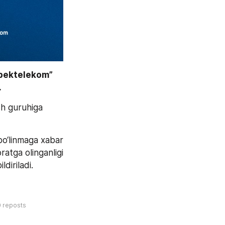
bektelekom” 
 
h guruhiga 
o‘linmaga xabar 
atga olinganligi 
diriladi.
0
reposts