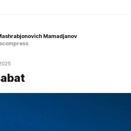
Mashrabjonovich Mamadjanov
ecompress
2025
abat