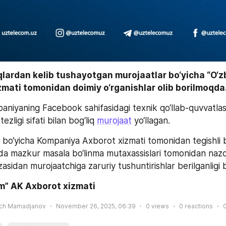
qlardan kelib tushayotgan murojaatlar bo‘yicha “O‘z
mati tomonidan doimiy o‘rganishlar olib borilmoqda.
niyaning Facebook sahifasidagi texnik qo‘llab-quvvatlas
ezligi sifati bilan bog‘liq 
murojaat
 yo‘llagan.
bo‘yicha Kompaniya Axborot xizmati tomonidan tegishli b
da mazkur masala bo‘linma mutaxassislari tomonidan nazor
sidan murojaatchiga zaruriy tushuntirishlar berilganligi bil
m” AK Axborot xizmati
ich Mamadjanov
November 26, 2025, 06:39
0
views
0
reactions