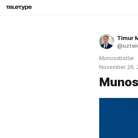
Timur 
@uztel
Munosabatlar
November 26, 
Munos