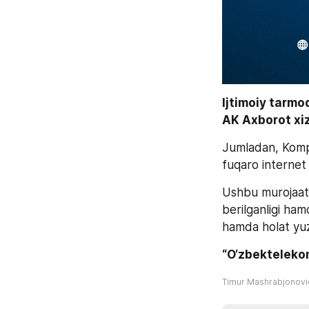
Ijtimoiy tarmo
AK Axborot xiz
Jumladan, Kompa
fuqaro internet t
Ushbu murojaat 
berilganligi ham
hamda holat yuza
“O‘zbekteleko
Timur Mashrabjonov