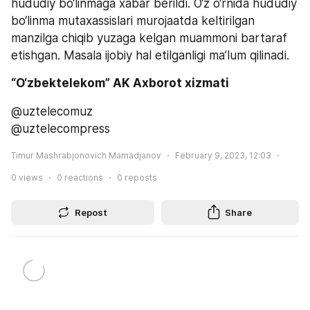
hududiy bo‘linmaga xabar berildi. O‘z o‘rnida hududiy 
bo‘linma mutaxassislari murojaatda keltirilgan 
manzilga chiqib yuzaga kelgan muammoni bartaraf 
etishgan. Masala ijobiy hal etilganligi ma’lum qilinadi. 
“O‘zbektelekom” AK Axborot xizmati
@uztelecomuz
@uztelecompress
Timur Mashrabjonovich Mamadjanov
February 9, 2023, 12:03
0
views
0
reactions
0
reposts
Repost
Share