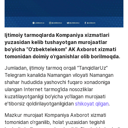
Ijtimoiy tarmoqlarda Kompaniya xizmatlari 
yuzasidan kelib tushayotgan murojaatlar 
bo‘yicha “O‘zbektelekom” AK Axborot xizmati 
tomonidan doimiy o‘rganishlar olib borilmoqda.
Jumladan, ijtimoiy tarmoq orqali “TanqidlarUz” 
Telegram kanalida Namangan viloyati Namangan 
shahar hududida yashovchi fuqaro xonadoniga 
ulangan Internet tarmog‘ida nosozliklar 
kuzatilayotganligi bo‘yicha yo‘llagan murojaati 
e’tiborsiz qoldirilayotganligidan 
shikoyat qilgan
.
Mazkur murojaat Kompaniya Axborot xizmati 
tomonidan o‘rganilib, holat yuzasidan tegishli 