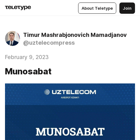
About Teletype
Join
Timur Mashrabjonovich Mamadjanov
@uztelecompress
February 9, 2023
Munosabat