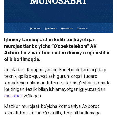
Ijtimoiy tarmoqlardan kelib tushayotgan 
murojaatlar bo‘yicha “O‘zbektelekom” AK 
Axborot xizmati tomonidan doimiy o‘rganishlar 
olib borilmoqda. 
Jumladan, Kompaniyaning Facebook tarmog‘idagi 
texnik qo‘llab-quvvatlash guruhi orqali fuqaro 
xonadoniga ulangan Internet tarmog‘i shartnomada 
keltirilgan tezlik bilan ishlamayotganligi yuzasidan 
murojaat
 yo‘llagan.
Mazkur murojaat bo‘yicha Kompaniya Axborot 
xizmati tomonidan o‘rganilib, tegishli bo‘linmaga 