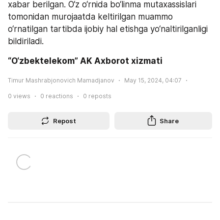
xabar berilgan. O‘z o‘rnida bo‘linma mutaxassislari 
tomonidan murojaatda keltirilgan muammo 
o‘rnatilgan tartibda ijobiy hal etishga yo‘naltirilganligi 
bildiriladi.
“O‘zbektelekom” AK Axborot xizmati
Timur Mashrabjonovich Mamadjanov
May 15, 2024, 04:07
0
views
0
reactions
0
reposts
Repost
Share