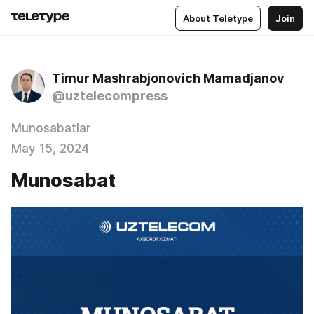
About Teletype
Join
Timur Mashrabjonovich Mamadjanov
@uztelecompress
Munosabatlar
May 15, 2024
Munosabat