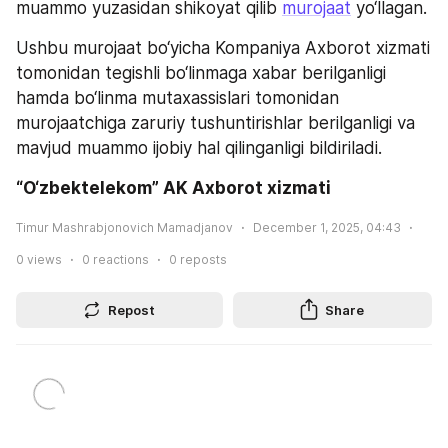
muammo yuzasidan shikoyat qilib 
murojaat
 yo‘llagan.
Ushbu murojaat bo‘yicha Kompaniya Axborot xizmati 
tomonidan tegishli bo‘linmaga xabar berilganligi 
hamda bo‘linma mutaxassislari tomonidan 
murojaatchiga zaruriy tushuntirishlar berilganligi va 
mavjud muammo ijobiy hal qilinganligi bildiriladi.
“O‘zbektelekom” AK Axborot xizmati
Timur Mashrabjonovich Mamadjanov
December 1, 2025, 04:43
0
views
0
reactions
0
reposts
Repost
Share