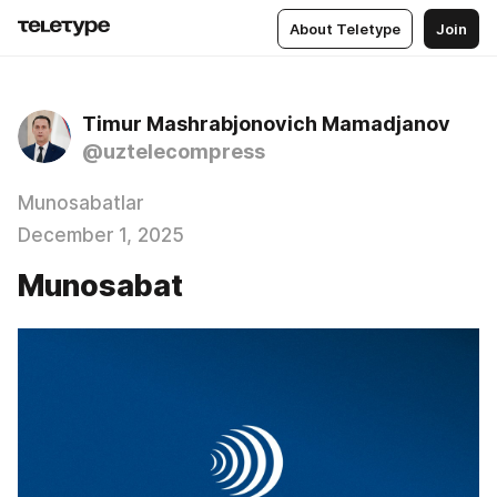
About Teletype
Join
Timur Mashrabjonovich Mamadjanov
@uztelecompress
Munosabatlar
December 1, 2025
Munosabat