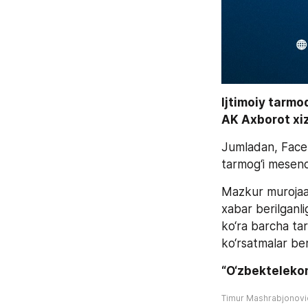
Ijtimoiy tarmo
AK Axborot xiz
Jumladan, Faceb
tarmog‘i mesendj
Mazkur murojaat
xabar berilganli
ko‘ra barcha tar
ko‘rsatmalar beril
“O‘zbekteleko
Timur Mashrabjonov