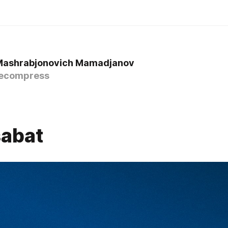
Mashrabjonovich Mamadjanov
ecompress
abat