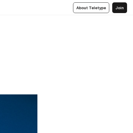
About Teletype
Join