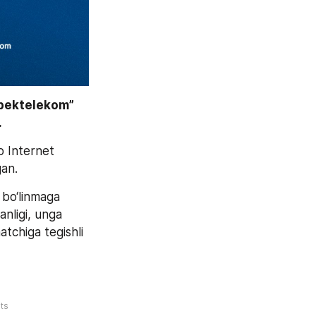
bektelekom” 
 
 Internet 
gan.
bo‘linmaga 
nligi, unga 
tchiga tegishli 
ts