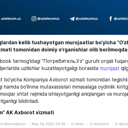
qlardan kelib tushayotgan murojaatlar bo‘yicha “O‘z
mati tomonidan doimiy o‘rganishlar olib borilmoqda.
ook tarmog‘idagi “Потребитель.Уз” guruhi orqali fuqaro
erlarida uzilishlar kuzatilayotgaligi borasida 
murojaat
 qil
 bo‘yicha Kompaniya Axborot xizmati tomonidan tegishli 
gi hamda bo‘linma mutaxassislari mmasalaga oydinlik kiritga
moqlar shtat rejimida ishlayotganligi aniqlangan va murojaa
ganligi bildiriladi.
m” AK Axborot xizmati
ich Mamadjanov
May 19, 2025, 04:36
0
views
0
reactions
0
repos