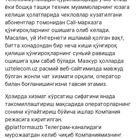
ёки бошқа ташқи техник муаммоларнинг юзага 
келиши ҳолатларида чекловлар кузатилгани 
абонентлар томонидан Call-марказга 
қўнғироқларнинг ошишига олиб келади. 
Масалан, уй Интернети ишламай қолган вақт, 
битта хонадондан бир неча киши қўнғироқ 
қилиши қўнғироқларнинг сунъий равишда 
ошишига ҳам сабаб бўлади. Мазкур ҳолларда 
uztelecom.uz расмий веб-сайтимизда мавжуд 
бўлган жонли чат хизмати орқали, оператор 
билан боғланишингизни тавсия этамиз.
Ҳозирда хизмат кўрсатиш сифатини янада 
такомиллаштириш мақсадида операторларнинг 
сонини кўпайтириш бўйича ишлар Компания 
режасига киритилган.
@platformauzb Телеграм-каналидаги 
мурожаатдан келиб чиқиб Компаниямизнинг 