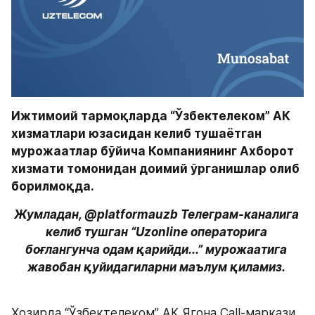
Ижтимоий тармоқларда “Ўзбектелеком” АК 
хизматлари юзасидан келиб тушаётган 
мурожаатлар бўйича Компаниянинг Ахборот 
хизмати томонидан доимий ўрганишлар олиб 
борилмоқда. 
Жумладан, @platformauzb Телеграм-каналига 
келиб тушган “Uzonline операторига 
боғлангунча одам қарийди...” мурожаатига 
жавобан қуйидагиларни маълум қиламиз. 
Ҳозирда “Ўзбектелеком” АК Ягона Call-маркази 