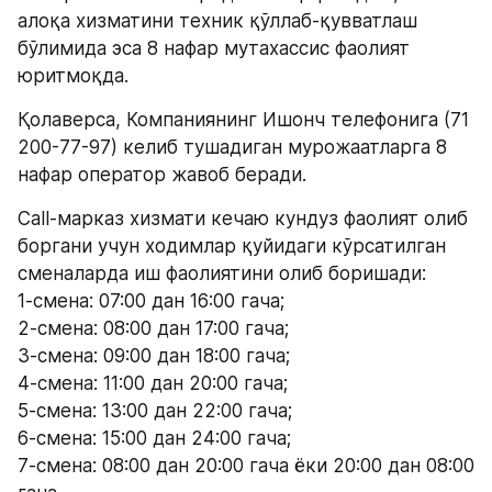
алоқа хизматини техник қўллаб-қувватлаш 
бўлимида эса 8 нафар мутахассис фаолият 
юритмоқда.
Қолаверса, Компаниянинг Ишонч телефонига (71 
200-77-97) келиб тушадиган мурожаатларга 8 
нафар оператор жавоб беради.
Call-марказ хизмати кечаю кундуз фаолият олиб 
боргани учун ходимлар қуйидаги кўрсатилган 
сменаларда иш фаолиятини олиб боришади:
1-смена: 07:00 дан 16:00 гача;
2-смена: 08:00 дан 17:00 гача;
3-смена: 09:00 дан 18:00 гача;
4-смена: 11:00 дан 20:00 гача;
5-смена: 13:00 дан 22:00 гача;
6-смена: 15:00 дан 24:00 гача;
7-смена: 08:00 дан 20:00 гача ёки 20:00 дан 08:00 