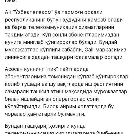
гача.
АК "Ўзбектелеком" ўз тармоғи орқали 
республиканинг бутун ҳудудини қамраб олади 
ва барча телекоммуникация хизматларини 
тақдим этади. Кўп сонли абонентларимиздан 
кунига минглаб қўнғироқлар бўлади. Бундай 
мурожаатлар кўплиги сабабли, Call-марказимиз 
линиясига ҳаддан ташқари юкламалар ортади.
Асосан куннинг “пик” пайтларида 
абонентларимиз томонидан кўплаб қўнғироқлар 
келиб тушади ва шу вақтларда иш фаолиятини 
самарали ташкил этиш мақсадида мурожаатлар 
билан ишлайдиган операторлар сони 
кўпайтирилди. Бироқ айрим ҳолатларда бу 
чоралар ҳам етарли бўлмаяпти. 
Бундан ташқари, ҳозирги кунда 
телекоммуникация қурилмаларида ўчиб-ёниш 