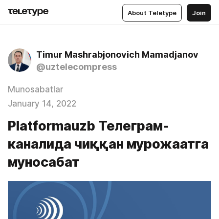
About Teletype
Join
Timur Mashrabjonovich Mamadjanov
@uztelecompress
Munosabatlar
January 14, 2022
Platformauzb Телеграм-
каналида чиққан мурожаатга
муносабат