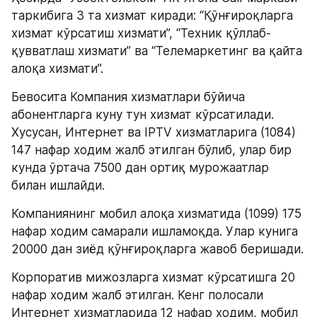
таркибига 3 та хизмат киради: “Қўнғироқларга 
хизмат кўрсатиш хизмати”, “Техник қўллаб-
қувватлаш хизмати” ва “Телемаркетинг ва қайта 
алоқа хизмати”.
Бевосита Компания хизматлари бўйича 
абонентларга куну тун хизмат кўрсатилади. 
Хусусан, Интернет ва IPTV хизматларига (1084) 
147 нафар ходим жалб этилган бўлиб, улар бир 
кунда ўртача 7500 дан ортиқ мурожаатлар 
билан ишлайди.
Компаниянинг мобил алоқа хизматида (1099) 175 
нафар ходим самарали ишламоқда. Улар кунига 
20000 дан зиёд қўнғироқларга жавоб беришади.
Корпоратив мижозларга хизмат кўрсатишга 20 
нафар ходим жалб этилган. Кенг полосали 
Интернет хизматларида 12 нафар ходим, мобил 