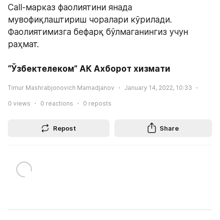
Call-марказ фаолиятини янада 
мувофиқлаштириш чоралари кўрилади. 
Фаолиятимизга бефарқ бўлмаганингиз учун 
раҳмат.
“Ўзбектелеком” АК Ахборот хизмати
Timur Mashrabjonovich Mamadjanov
January 14, 2022, 10:33
0
views
0
reactions
0
reposts
Repost
Share