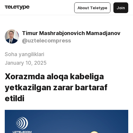
About Teletype
Join
Timur Mashrabjonovich Mamadjanov
@uztelecompress
Soha yangiliklari
January 10, 2025
Xorazmda aloqa kabeliga
yetkazilgan zarar bartaraf
etildi