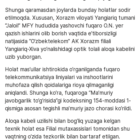
Shunga qaramasdan joylarda bunday holatlar sodir 
etilmoqda. Xususan, Xorazm viloyati Yangiariq tumani 
“Jaloil” MFY hududida yashovchi fuqaro O.N. yer 
qazish ishlarini olib borish vaqtida e’tiborsizligi 
natijasida “O‘zbektelekom” AK Xorazm filiali 
Yangiariq-Xiva yo‘nalishidagi optik tolali aloqa kabelini 
uzib yuborgan.
Holat mas’ullar ishtirokida o‘rganilganda fuqaro 
telekommunikatsiya liniyalari va inshootlarini 
muhofaza qilish qoidalariga rioya qilmaganligi 
aniqlandi. Shunga ko‘ra, fuqaroga “Ma’muriy 
javobgarlik to‘g‘risida”gi kodeksning 154-moddasi 1-
qismiga asosan tegishli ma’muriy jazo chorasi ko‘rildi.
Aloqa kabeli uzilishi bilan bog‘liq yuzaga kelgan 
texnik holat esa Filial mutaxassislari tomonidan shu 
vaqtning o‘zida tezkorlik bilan bartaraf etilgan. 