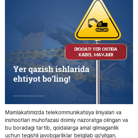
Mamlakatimizda telekommunikatsiya liniyalari va 
inshootlari muhofazasi doimiy nazoratga olingan va 
bu boradagi tartib, qoidalarga amal qilmaganlik 
uchun tegishli javobgarliklar belgilab qo‘yilgan.