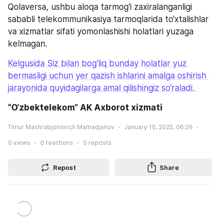
Qolaversa, ushbu aloqa tarmog‘i zaxiralanganligi 
sababli telekommunikasiya tarmoqlarida to‘xtalishlar 
va xizmatlar sifati yomonlashishi holatlari yuzaga 
kelmagan.
Kelgusida Siz bilan bog‘liq bunday holatlar yuz 
bermasligi uchun yer qazish ishlarini amalga oshirish 
jarayonida quyidagilarga amal qilishingiz so‘raladi. 
“O‘zbektelekom” AK Axborot xizmati
Timur Mashrabjonovich Mamadjanov
January 10, 2025, 06:26
0
views
0
reactions
0
reposts
Repost
Share