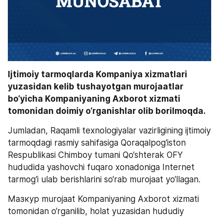
Ijtimoiy tarmoqlarda Kompaniya xizmatlari 
yuzasidan kelib tushayotgan murojaatlar 
bo‘yicha Kompaniyaning Axborot xizmati 
tomonidan doimiy o‘rganishlar olib borilmoqda. 
Jumladan, Raqamli texnologiyalar vazirligining ijtimoiy 
tarmoqdagi rasmiy sahifasiga Qoraqalpog‘iston 
Respublikasi Chimboy tumani Qo‘shterak OFY 
hududida yashovchi fuqaro xonadoniga Internet 
tarmog‘i ulab berishlarini so‘rab murojaat yo‘llagan.
Мазкур murojaat Kompaniyaning Axborot xizmati 
tomonidan o‘rganilib, holat yuzasidan hududiy 