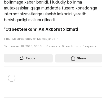
bo‘linmaga xabar berildi. Hududiy bo‘linma 
mutaxassislari qisqa muddatda fuqaro xonadoniga 
internet xizmatlariga ulanish imkonini yaratib 
berishganligi ma’lum qilinadi.
“O‘zbektelekom” AK Axborot xizmati
Timur Mashrabjonovich Mamadjanov
September 18, 2023, 06:10
0
views
0
reactions
0
reposts
Repost
Share