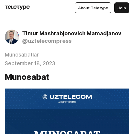
About Teletype
Join
Timur Mashrabjonovich Mamadjanov
@uztelecompress
Munosabatlar
September 18, 2023
Munosabat