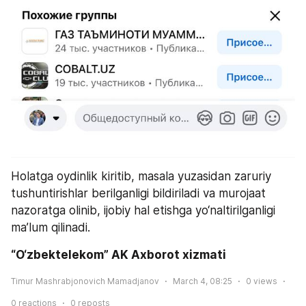
Holatga oydinlik kiritib, masala yuzasidan zaruriy 
tushuntirishlar berilganligi bildiriladi va murojaat 
nazoratga olinib, ijobiy hal etishga yo‘naltirilganligi 
ma’lum qilinadi.
“O‘zbektelekom” AK Axborot xizmati
Timur Mashrabjonovich Mamadjanov
March 4, 08:25
0
views
0
reactions
0
reposts