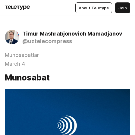
About Teletype
Join
Timur Mashrabjonovich Mamadjanov
@uztelecompress
Munosabatlar
March 4
Munosabat