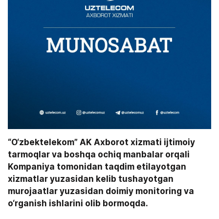
“O‘zbektelekom” AK Axborot xizmati ijtimoiy 
tarmoqlar va boshqa ochiq manbalar orqali 
Kompaniya tomonidan taqdim etilayotgan 
xizmatlar yuzasidan kelib tushayotgan 
murojaatlar yuzasidan doimiy monitoring va 
o‘rganish ishlarini olib bormoqda.