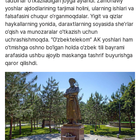
tadbirlar o‘tkaziladigan joyga aylandi. Zamonaviy 
yoshlar ajdodlarining tarjimai holini, ularning ishlari va 
falsafasini chuqur o‘rganmoqdalar. Yigit va qizlar 
haykallarning yonida, daraxtlarning soyasida she’rlar 
o‘qish va munozaralar o‘tkazish uchun 
uchrashishmoqda. “O‘zbektelekom” AK yoshlari ham 
o‘tmishga oshno bo‘lgan holda o‘zbek tili bayrami 
arafasida ushbu ajoyib maskanga tashrif buyurishga 
qaror qilishdi.