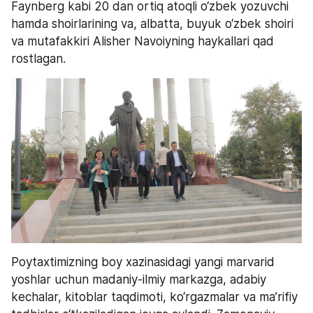
Faynberg kabi 20 dan ortiq atoqli o‘zbek yozuvchi 
hamda shoirlarining va, albatta, buyuk o‘zbek shoiri 
va mutafakkiri Alisher Navoiyning haykallari qad 
rostlagan.
Poytaxtimizning boy xazinasidagi yangi marvarid 
yoshlar uchun madaniy-ilmiy markazga, adabiy 
kechalar, kitoblar taqdimoti, ko‘rgazmalar va ma’rifiy 