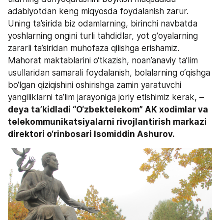
adabiyotdan keng miqyosda foydalanish zarur. 
Uning ta’sirida biz odamlarning, birinchi navbatda 
yoshlarning ongini turli tahdidlar, yot g‘oyalarning 
zararli ta’siridan muhofaza qilishga erishamiz. 
Mahorat maktablarini o‘tkazish, noan’anaviy ta’lim 
usullaridan samarali foydalanish, bolalarning o‘qishga 
bo‘lgan qiziqishini oshirishga zamin yaratuvchi 
yangiliklarni ta’lim jarayoniga joriy etishimiz kerak, – 
deya ta’kidladi “O‘zbektelekom” AK xodimlar va 
telekommunikatsiyalarni rivojlantirish markazi 
direktori o‘rinbosari Isomiddin Ashurov.