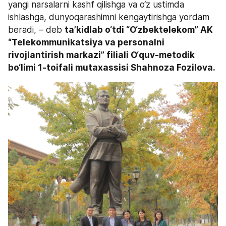
yangi narsalarni kashf qilishga va o‘z ustimda 
ishlashga, dunyoqarashimni kengaytirishga yordam 
beradi, – deb 
ta’kidlab o‘tdi “O‘zbektelekom” AK 
“Telekommunikatsiya va personalni 
rivojlantirish markazi” filiali O‘quv-metodik 
bo‘limi 1-toifali mutaxassisi Shahnoza Fozilova.