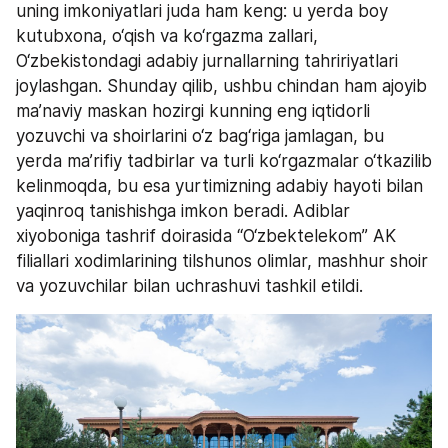
uning imkoniyatlari juda ham keng: u yerda boy 
kutubxona, o‘qish va ko‘rgazma zallari, 
O‘zbekistondagi adabiy jurnallarning tahririyatlari 
joylashgan. Shunday qilib, ushbu chindan ham ajoyib 
ma’naviy maskan hozirgi kunning eng iqtidorli 
yozuvchi va shoirlarini o‘z bag‘riga jamlagan, bu 
yerda ma’rifiy tadbirlar va turli ko‘rgazmalar o‘tkazilib 
kelinmoqda, bu esa yurtimizning adabiy hayoti bilan 
yaqinroq tanishishga imkon beradi. Adiblar 
xiyoboniga tashrif doirasida “O‘zbektelekom” AK 
filiallari xodimlarining tilshunos olimlar, mashhur shoir 
va yozuvchilar bilan uchrashuvi tashkil etildi.