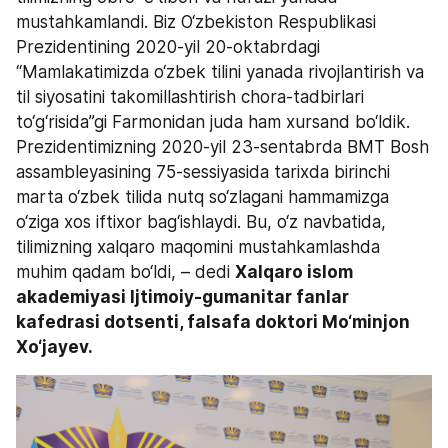
mustahkamlandi. Biz O‘zbekiston Respublikasi 
Prezidentining 2020-yil 20-oktabrdagi 
“Mamlakatimizda o‘zbek tilini yanada rivojlantirish va 
til siyosatini takomillashtirish chora-tadbirlari 
to‘g‘risida”gi Farmonidan juda ham xursand bo‘ldik. 
Prezidentimizning 2020-yil 23-sentabrda BMT Bosh 
assambleyasining 75-sessiyasida tarixda birinchi 
marta o‘zbek tilida nutq so‘zlagani hammamizga 
o‘ziga xos iftixor bag‘ishlaydi. Bu, o‘z navbatida, 
tilimizning xalqaro maqomini mustahkamlashda 
muhim qadam bo‘ldi, – dedi 
Xalqaro islom 
akademiyasi Ijtimoiy-gumanitar fanlar 
kafedrasi dotsenti, falsafa doktori Mo‘minjon 
Xo‘jayev.