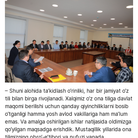
– Shuni alohida ta’kidlash o‘rinliki, har bir jamiyat o‘z 
tili bilan birga rivojlanadi. Xalqimiz o‘z ona tiliga davlat 
maqomi berilishi uchun qanday qiyinchiliklarni bosib 
o‘tganligi hamma yosh avlod vakillariga ham ma’lum 
emas. Va amalga oshirilgan ishlar natijasida oldimizga 
qo‘yilgan maqsadga erishdik. Mustaqillik yillarida ona 
tilimizning obro‘-e’tibori va nufuzi yanada 