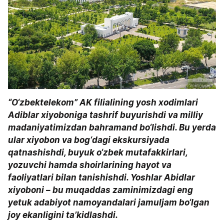
“O‘zbektelekom” AK filialining yosh xodimlari 
Adiblar xiyoboniga tashrif buyurishdi va milliy 
madaniyatimizdan bahramand bo‘lishdi. Bu yerda 
ular xiyobon va bog‘dagi ekskursiyada 
qatnashishdi, buyuk o‘zbek mutafakkirlari, 
yozuvchi hamda shoirlarining hayot va 
faoliyatlari bilan tanishishdi. Yoshlar Abidlar 
xiyoboni – bu muqaddas zaminimizdagi eng 
yetuk adabiyot namoyandalari jamuljam bo‘lgan 
joy ekanligini ta’kidlashdi.