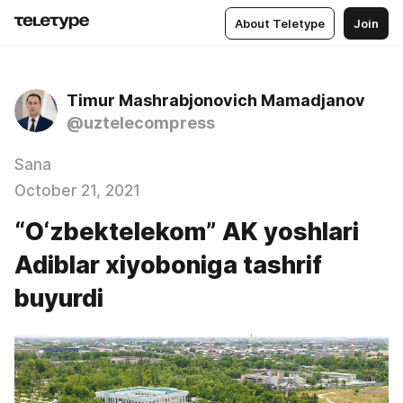
About Teletype
Join
Timur Mashrabjonovich Mamadjanov
@uztelecompress
Sana
October 21, 2021
“O‘zbektelekom” AK yoshlari
Adiblar xiyoboniga tashrif
buyurdi