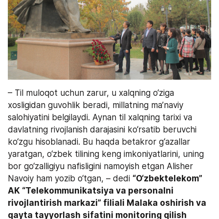
– Til muloqot uchun zarur, u xalqning o‘ziga 
xosligidan guvohlik beradi, millatning ma’naviy 
salohiyatini belgilaydi. Aynan til xalqning tarixi va 
davlatning rivojlanish darajasini ko‘rsatib beruvchi 
ko‘zgu hisoblanadi. Bu haqda betakror g‘azallar 
yaratgan, o‘zbek tilining keng imkoniyatlarini, uning 
bor go‘zalligiyu nafisligini namoyish etgan Alisher 
Navoiy ham yozib o‘tgan, – dedi 
“O‘zbektelekom” 
AK “Telekommunikatsiya va personalni 
rivojlantirish markazi” filiali Malaka oshirish va 
qayta tayyorlash sifatini monitoring qilish 