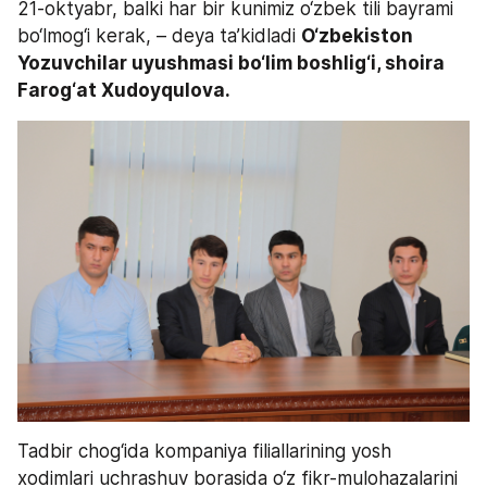
21-oktyabr, balki har bir kunimiz o‘zbek tili bayrami 
bo‘lmog‘i kerak, – deya ta’kidladi 
O‘zbekiston 
Yozuvchilar uyushmasi bo‘lim boshlig‘i, shoira 
Farog‘at Xudoyqulova.
Tadbir chog‘ida kompaniya filiallarining yosh 
xodimlari uchrashuv borasida o‘z fikr-mulohazalarini 