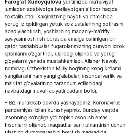
Farog‘at Xudoyqulova
 yurtimizda ma’naviyat, 
jumladan adabiyotga berilayotgan e’tibor haqida 
to‘xtalib o‘tdi. Xalqimizning hayoti va o‘tmishida 
yorug‘ iz qoldirgan yetuk so‘z ustalarining xotirasini 
abadiylashtirish, yoshlarning madaniy-ma’rifiy 
saviyasini oshirish borasida amalga oshirilgan bir 
qator tashabbuslar fuqarolarimizning dunyoni idrok 
qilishlarini o‘zgartirdi, ulardagi olijanob va yorug‘ 
g‘oyalarni yanada mustahkamladi. Alisher Navoiy 
nomidagi O‘zbekiston Milliy bog‘ining keng ko‘lamli 
yangilanishi ham yangi g‘alabalar, insonparvarlik va 
ma’rifat g‘oyalarining tarannum etilishidagi 
navbatdagi muvaffaqiyatli qadam bo‘ldi.
– Biz murakkab davrda yashayapmiz. Koronavirus 
pandemiyasi bilan kurashyapmiz. Bunday vaqtda 
insonning ko‘ngliga yo‘l topish oson ish emas. 
Insonlarni olijanob maqsadlar sari ruhlantirish uchun 
ularning dunyoqarashini boyitish maqsadida 