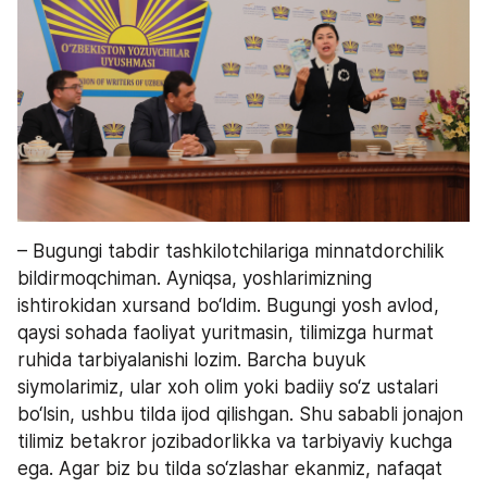
– Bugungi tabdir tashkilotchilariga minnatdorchilik 
bildirmoqchiman. Ayniqsa, yoshlarimizning 
ishtirokidan xursand bo‘ldim. Bugungi yosh avlod, 
qaysi sohada faoliyat yuritmasin, tilimizga hurmat 
ruhida tarbiyalanishi lozim. Barcha buyuk 
siymolarimiz, ular xoh olim yoki badiiy so‘z ustalari 
bo‘lsin, ushbu tilda ijod qilishgan. Shu sababli jonajon 
tilimiz betakror jozibadorlikka va tarbiyaviy kuchga 
ega. Agar biz bu tilda so‘zlashar ekanmiz, nafaqat 