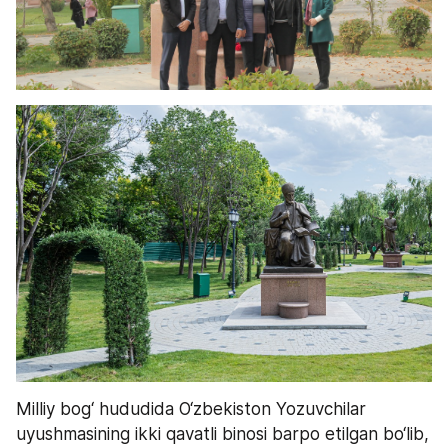
Milliy bog‘ hududida O‘zbekiston Yozuvchilar 
uyushmasining ikki qavatli binosi barpo etilgan bo‘lib, 