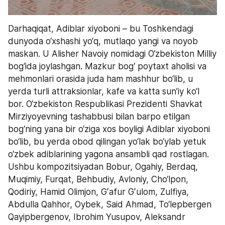
Darhaqiqat, Adiblar xiyoboni – bu Toshkendagi 
dunyoda o‘xshashi yo‘q, mutlaqo yangi va noyob 
maskan. U Alisher Navoiy nomidagi O‘zbekiston Milliy 
bog‘ida joylashgan. Mazkur bog‘ poytaxt aholisi va 
mehmonlari orasida juda ham mashhur bo‘lib, u 
yerda turli attraksionlar, kafe va katta sun’iy ko‘l 
bor. O‘zbekiston Respublikasi Prezidenti Shavkat 
Mirziyoyevning tashabbusi bilan barpo etilgan 
bog‘ning yana bir o‘ziga xos boyligi Adiblar xiyoboni 
bo‘lib, bu yerda obod qilingan yo‘lak bo‘ylab yetuk 
o‘zbek adiblarining yagona ansambli qad rostlagan. 
Ushbu kompozitsiyadan Bobur, Ogahiy, Berdaq, 
Muqimiy, Furqat, Behbudiy, Avloniy, Cho‘lpon, 
Qodiriy, Hamid Olimjon, Gʻafur Gʻulom, Zulfiya, 
Abdulla Qahhor, Oybek, Said Ahmad, To‘lepbergen 
Qayipbergenov, Ibrohim Yusupov, Aleksandr 