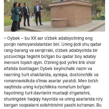
– Oybek – bu XX asr o‘zbek adabiyotining eng 
yorqin namoyandalaridan biri. Uning ijodi shu qadar 
rang-barang va serqirraki, o‘zbek adabiyotida bir 
yozuvchiga tegishli bo‘lgan bu qadar boy adabiy 
merosni topish qiyin. O‘zining ijod yo‘lini lirik shoir 
sifatida boshlagan Oybek keyinchalik nazm va 
nasrning turli shakllarida, ayniqsa, dostonchilik va 
romannavislikda o‘lmas asarlar yaratdi. Men bo‘sh 
vaqtimda uning ko‘pchilikka noma’lum bo‘lgan 
hayotining turli davrlarini mustaqil o‘rganishni, 
shuningdek haqiqiy hayotda va uning asarlarida ro‘y 
bergan voqealarni solishtirishni yaxshi ko‘raman. Bu 