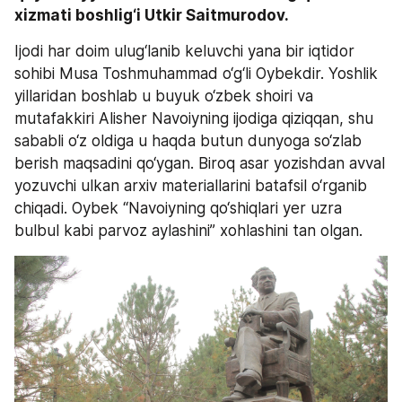
xizmati boshlig‘i Utkir Saitmurodov.
Ijodi har doim ulug‘lanib keluvchi yana bir iqtidor 
sohibi Musa Toshmuhammad o‘g‘li Oybekdir. Yoshlik 
yillaridan boshlab u buyuk o‘zbek shoiri va 
mutafakkiri Alisher Navoiyning ijodiga qiziqqan, shu 
sababli o‘z oldiga u haqda butun dunyoga so‘zlab 
berish maqsadini qo‘ygan. Biroq asar yozishdan avval 
yozuvchi ulkan arxiv materiallarini batafsil o‘rganib 
chiqadi. Oybek “Navoiyning qo‘shiqlari yer uzra 
bulbul kabi parvoz aylashini” xohlashini tan olgan.