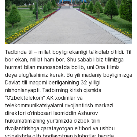
Tadbirda til – millat boyligi ekanligi ta’kidlab o‘tildi. Til 
bor ekan, millat ham bor. Shu sababli biz tilimizga 
hurmat bilan munosabatda bo‘lib, uni Ona tilimiz 
deya ulug‘lashimiz kerak. Bu yili madaniy boyligimizga 
Davlat tili maqomi berilganining 32 yilligi 
nishonlanyapti. Tadbirning kirish qismida 
“O‘zbektelekom” AK xodimlar va 
telekommunikatsiyalarni rivojlantirish markazi 
direktori o‘rinbosari Isomiddin Ashurov 
hukumatimizning yurtimizda o‘zbek tilini 
rivojlantirishga qaratayotgan e’tibori va ushbu 
yo‘nalishda olib borilayotgan islohotlar haqida 