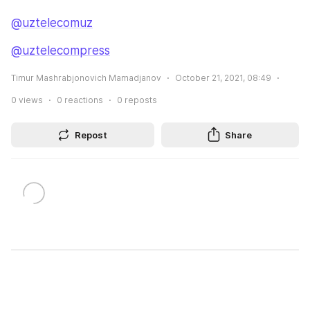
@uztelecomuz
@uztelecompress
Timur Mashrabjonovich Mamadjanov
October 21, 2021, 08:49
0
views
0
reactions
0
reposts
Repost
Share