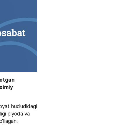
otgan 
imiy 
oyat hududidagi 
igi piyoda va 
‘llagan.