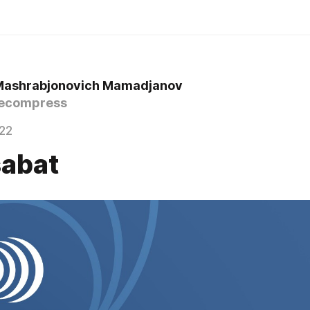
Mashrabjonovich Mamadjanov
ecompress
22
abat