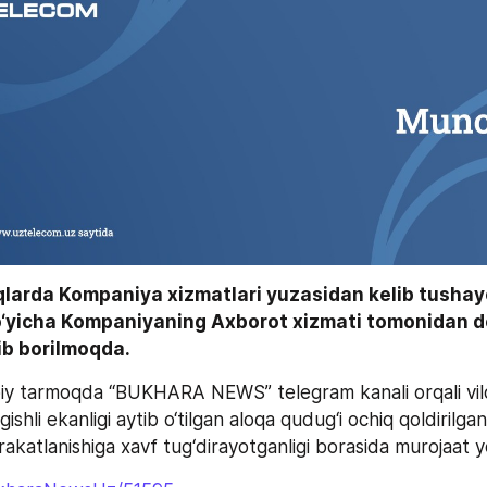
qlarda Kompaniya xizmatlari yuzasidan kelib tushay
o‘yicha Kompaniyaning Axborot xizmati tomonidan do
lib borilmoqda.
oiy tarmoqda “BUKHARA NEWS” telegram kanali orqali vil
shli ekanligi aytib o‘tilgan aloqa qudug‘i ochiq qoldirilganl
akatlanishiga xavf tug‘dirayotganligi borasida murojaat yo