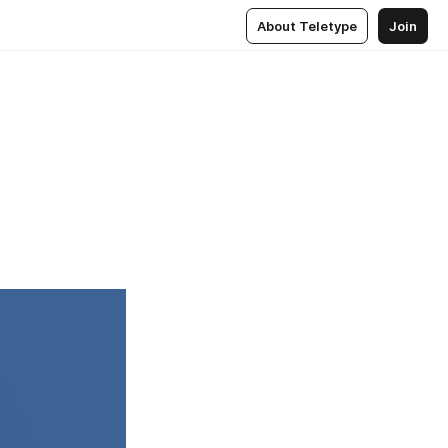
About Teletype
Join