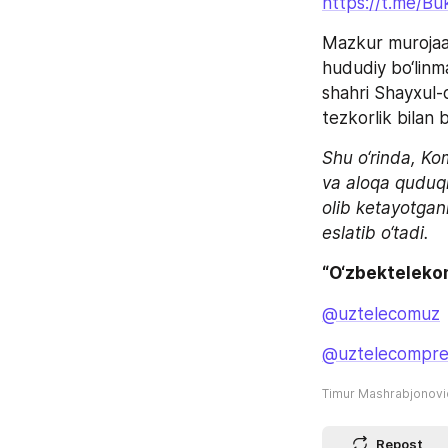
https://t.me/B
Mazkur murojaat
hududiy bo‘linma
shahri Shayxul-
tezkorlik bilan b
Shu o‘rinda, K
va aloqa quduql
olib ketayotgan
eslatib o‘tadi.
“O‘zbekteleko
@uztelecomuz
@uztelecompre
Timur Mashrabjonov
Repost