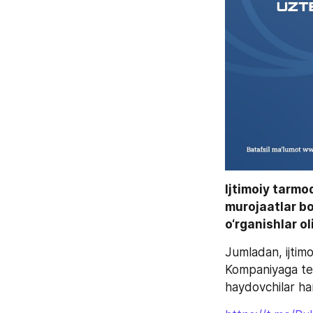
Ijtimoiy tarmo
murojaatlar b
o‘rganishlar o
Jumladan, ijtim
Kompaniyaga tegi
haydovchilar har