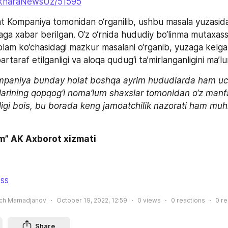
ukharaNewsUz/51595
 Kompaniya tomonidan o‘rganilib, ushbu masala yuzasidan
ga xabar berilgan. O‘z o‘rnida hududiy bo‘linma mutaxassi
olam ko‘chasidagi mazkur masalani o‘rganib, yuzaga kel
artaraf etilganligi va aloqa qudug‘i ta’mirlanganligini ma’lu
ompaniya bunday holat boshqa ayrim hududlarda ham uchr
arining qopqog‘i noma’lum shaxslar tomonidan o‘z manfaat
ligi bois, bu borada keng jamoatchilik nazorati ham muhi
m” AK Axborot xizmati
ss
ich Mamadjanov
October 19, 2022, 12:59
0
views
0
reactions
0
re
Share