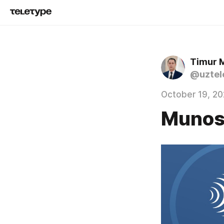
Timur 
@uztel
October 19, 20
Munos