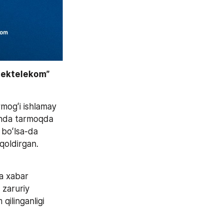
bektelekom” 
mogʻi ishlamay 
anda tarmoqda 
 boʻlsa-da 
 qoldirgan.
 xabar 
 zaruriy 
qilinganligi 