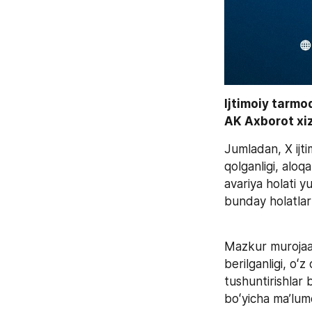
Ijtimoiy tarmo
AK Axborot xiz
Jumladan, X ijt
qolganligi, aloq
avariya holati yu
bunday holatlar 
Mazkur murojaat
berilganligi, oʻz
tushuntirishlar b
boʻyicha maʼlumo