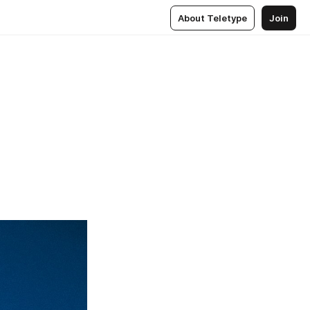
About Teletype
Join