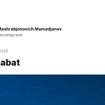
Mashrabjonovich Mamadjanov
ecompress
2025
abat