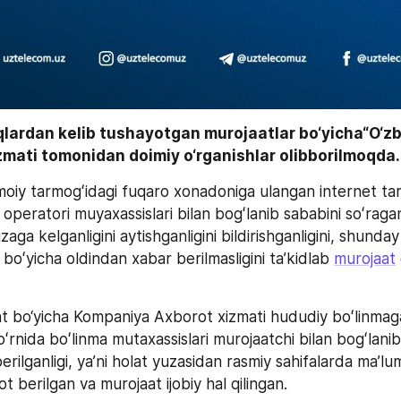
qlardan kelib tushayotgan murojaatlar bo‘yicha“O‘z
mati tomonidan doimiy o‘rganishlar olibborilmoqda.
imoiy tarmogʻidagi fuqaro xonadoniga ulangan internet tar
a operatori muyaxassislari bilan bogʻlanib sababini soʻrag
zaga kelganligini aytishganligini bildirishganligini, shunday
boʻyicha oldindan xabar berilmasligini taʼkidlab 
murojaat
 bo‘yicha Kompaniya Axborot xizmati hududiy boʻlinmaga
 oʻrnida boʻlinma mutaxassislari murojaatchi bilan bogʻlanib
erilganligi, yaʼni holat yuzasidan rasmiy sahifalarda maʼlum 
t berilgan va murojaat ijobiy hal qilingan.