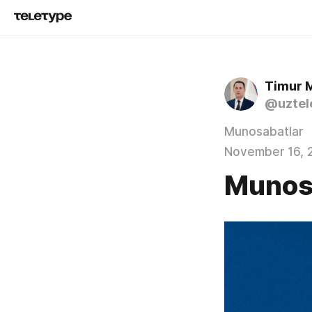
Timur 
@uztel
Munosabatlar
November 16, 
Munos