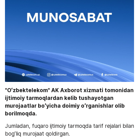
"Oʻzbektelekom" AK Axborot xizmati tomonidan 
ijtimoiy tarmoqlardan kelib tushayotgan 
murojaatlar boʻyicha doimiy oʻrganishlar olib 
borilmoqda. 
Jumladan, fuqaro ijtimoiy tarmoqda tarif rejalari bilan 
bogʻliq murojaat qoldirgan. 