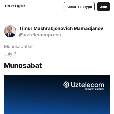
About Teletype
Join
Timur Mashrabjonovich Mamadjanov
@uztelecompress
Munosabatlar
July 7
Munosabat