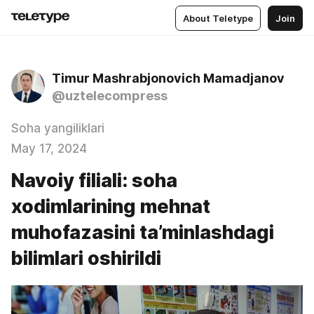
About Teletype
Join
Timur Mashrabjonovich Mamadjanov
@uztelecompress
Soha yangiliklari
May 17, 2024
Navoiy filiali: soha
xodimlarining mehnat
muhofazasini ta’minlashdagi
bilimlari oshirildi