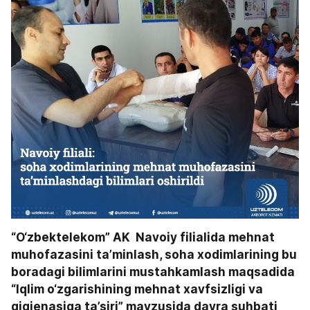
“O‘zbektelekom” AK  Navoiy filialida mehnat 
muhofazasini ta’minlash, soha xodimlarining bu 
boradagi bilimlarini mustahkamlash maqsadida 
“Iqlim o‘zgarishining mehnat xavfsizligi va 
gigienasiga ta’siri” mavzusida davra suhbati 