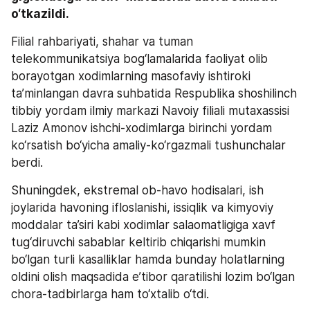
o‘tkazildi. 
Filial rahbariyati, shahar va tuman 
telekommunikatsiya bog‘lamalarida faoliyat olib 
borayotgan xodimlarning masofaviy ishtiroki 
ta’minlangan davra suhbatida Respublika shoshilinch 
tibbiy yordam ilmiy markazi Navoiy filiali mutaxassisi 
Laziz Amonov ishchi-xodimlarga birinchi yordam 
ko‘rsatish bo‘yicha amaliy-ko‘rgazmali tushunchalar 
berdi.
Shuningdek, ekstremal ob-havo hodisalari, ish 
joylarida havoning ifloslanishi, issiqlik va kimyoviy 
moddalar ta’siri kabi xodimlar salaomatligiga xavf 
tug‘diruvchi sabablar keltirib chiqarishi mumkin 
bo‘lgan turli kasalliklar hamda bunday holatlarning 
oldini olish maqsadida e’tibor qaratilishi lozim bo‘lgan 
chora-tadbirlarga ham to‘xtalib o‘tdi.