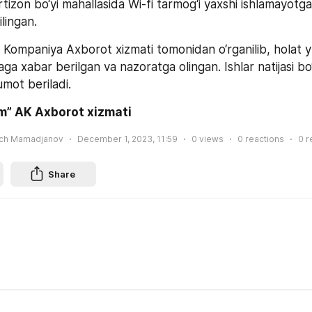
ilingan.
Kompaniya Axborot xizmati tomonidan o‘rganilib, holat y
ga xabar berilgan va nazoratga olingan. Ishlar natijasi bo‘
mot beriladi.
m” AK Axborot xizmati
ich Mamadjanov
December 1, 2023, 11:59
0
views
0
reactions
0
r
Share