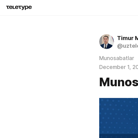
Timur 
@uztel
Munosabatlar
December 1, 2
Munos