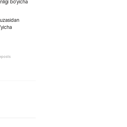
Qo‘qon shahri Artizon bo‘yi mahallasida Wi-fi tarmog‘i yaxshi ishlamayotganligi bo‘yicha 
uzasidan 
yicha 
eposts