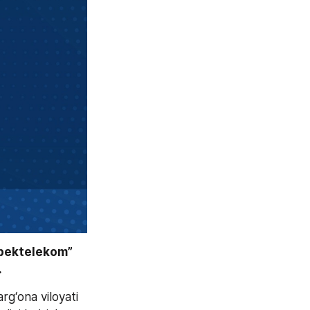
bektelekom” 
 
g‘ona viloyati 