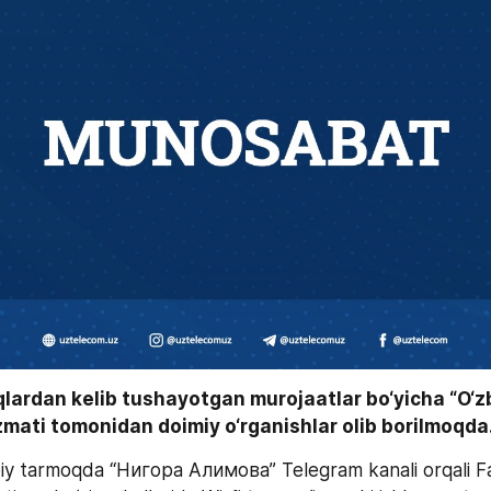
qlardan kelib tushayotgan murojaatlar bo‘yicha “O‘z
mati tomonidan doimiy o‘rganishlar olib borilmoqda.
oiy tarmoqda “Нигора Алимова” Telegram kanali orqali Far