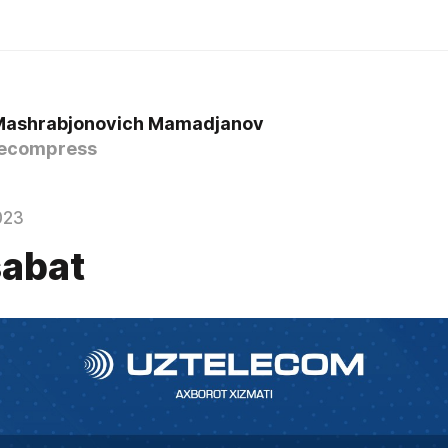
Mashrabjonovich Mamadjanov
ecompress
023
abat