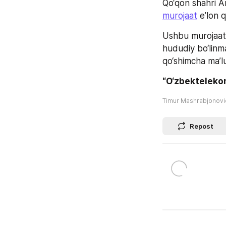
murojaat
 e’lon q
Ushbu murojaat 
hududiy bo‘linma
qo‘shimcha ma’lu
“O‘zbekteleko
Timur Mashrabjonov
Repost