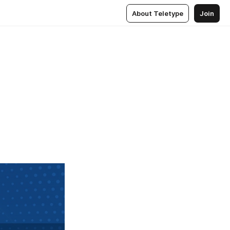
About Teletype
Join