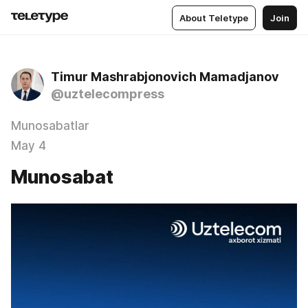
About Teletype
Join
Timur Mashrabjonovich Mamadjanov
@uztelecompress
Munosabatlar
May 4
Munosabat