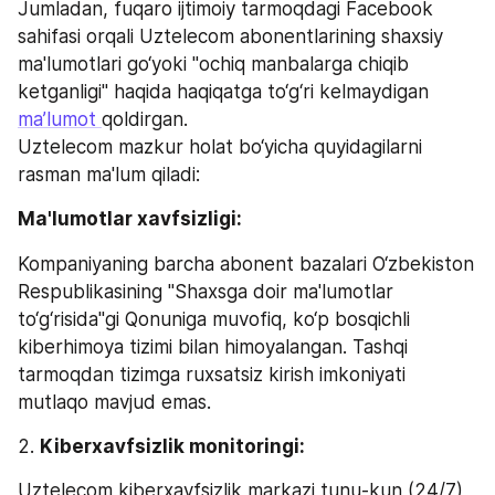
Jumladan, fuqaro ijtimoiy tarmoqdagi Facebook 
sahifasi orqali Uztelecom abonentlarining shaxsiy 
ma'lumotlari go‘yoki "ochiq manbalarga chiqib 
ketganligi" haqida haqiqatga to‘g‘ri kelmaydigan 
ma’lumot 
qoldirgan.
Uztelecom mazkur holat bo‘yicha quyidagilarni 
rasman ma'lum qiladi: 
Ma'lumotlar xavfsizligi: 
Kompaniyaning barcha abonent bazalari O‘zbekiston 
Respublikasining "Shaxsga doir ma'lumotlar 
to‘g‘risida"gi Qonuniga muvofiq, ko‘p bosqichli 
kiberhimoya tizimi bilan himoyalangan. Tashqi 
tarmoqdan tizimga ruxsatsiz kirish imkoniyati 
mutlaqo mavjud emas.
2. 
Kiberxavfsizlik monitoringi: 
Uztelecom kiberxavfsizlik markazi tunu-kun (24/7) 