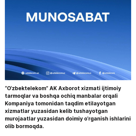
“O‘zbektelekom” AK Axborot xizmati ijtimoiy 
tarmoqlar va boshqa ochiq manbalar orqali 
Kompaniya tomonidan taqdim etilayotgan 
xizmatlar yuzasidan kelib tushayotgan 
murojaatlar yuzasidan doimiy o‘rganish ishlarini 
olib bormoqda.