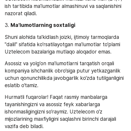
ish tartibida ma'lumotlar almashinuvi va saqlanishini 
nazorat qiladi.
3. 
Ma'lumotlarning soxtaligi 
Shuni alohida ta'kidlash joizki, ijtimoiy tarmoqlarda 
"dalil" sifatida ko‘rsatilayotgan ma'lumotlar to‘plami 
Uztelecom bazalariga mutlaqo aloqador emas. 
Asossiz va yolg‘on ma'lumotlarni tarqatish orqali 
kompaniya ishchanlik obro‘siga putur yetkazganlik 
uchun qonunchilikda javobgarlik ko‘zda tutilganligini 
eslatib o‘tamiz.
Hurmatli fuqarolar! Faqat rasmiy manbalarga 
tayanishingizni va asossiz feyk xabarlarga 
ishonmasligingizni so‘raymiz. Uztelecom o‘z 
mijozlarining maxfiyligini saqlashni birinchi darajali 
vazifa deb biladi.