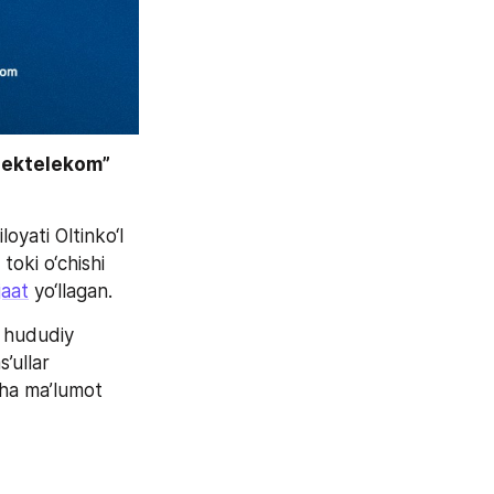
bektelekom” 
yati Oltinko‘l 
ki o‘chishi 
jaat
 yo‘llagan.
 hududiy 
ullar 
cha ma’lumot 