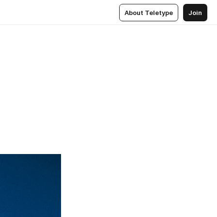
About Teletype
Join