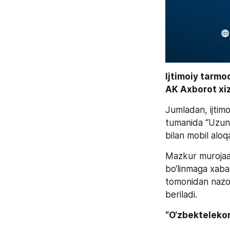
Ijtimoiy tarmo
AK Axborot xiz
Jumladan, ijtimo
tumanida “Uzunk
bilan mobil aloq
Mazkur murojaat
bo‘linmaga xabar
tomonidan nazorat
beriladi.
“O‘zbekteleko