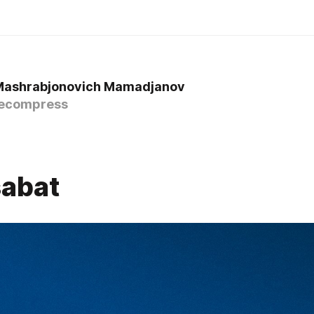
Mashrabjonovich Mamadjanov
ecompress
abat