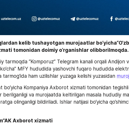
qlardan kelib tushayotgan murojaatlar bo‘yicha“O‘z
mati tomonidan doimiy o‘rganishlar olibborilmoqda.
iy tarmoqda “Komporuz” Telegram kanali orqali Andijon vilo
o‘cha” MFY hududida yashovchi fuqaro hududda elektr to
a tarmog‘ida ham uzilishlar yuzaga kelishi yuzasidan 
muro
 bo‘yicha Kompaniya Axborot xizmati tomonidan tegishli
 berilganligi va murojaatda keltirilgan masala hududiy mas’
ga olinganligi bildiriladi. Ishlar natijasi bo‘yicha qo‘shim
m”AK Axborot xizmati