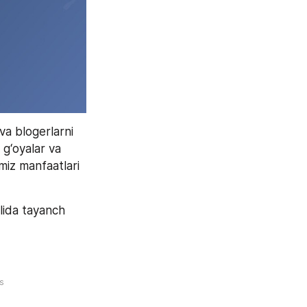
a blogerlarni 
g‘oyalar va 
miz manfaatlari 
lida tayanch 
s