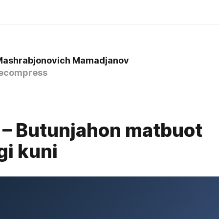
Mashrabjonovich Mamadjanov
ecompress
– Butunjahon matbuot
gi kuni