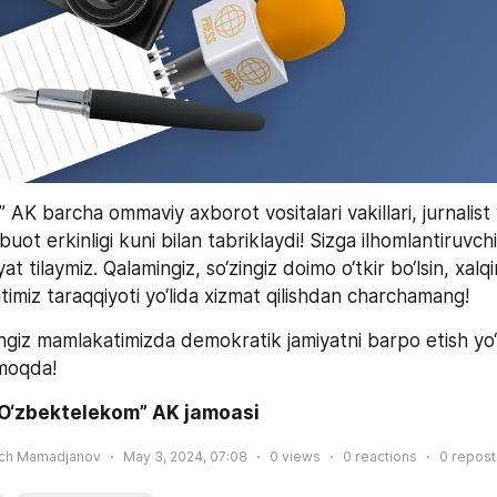
AK barcha ommaviy axborot vositalari vakillari, jurnalist v
ot erkinligi kuni bilan tabriklaydi! Sizga ilhomlantiruvchi 
at tilaymiz. Qalamingiz, so‘zingiz doimo o‘tkir bo‘lsin, xalqi
miz taraqqiyoti yo‘lida xizmat qilishdan charchamang!
ingiz mamlakatimizda demokratik jamiyatni barpo etish yo‘
lmoqda!
“O‘zbektelekom” AK jamoasi
ich Mamadjanov
May 3, 2024, 07:08
0
views
0
reactions
0
repost