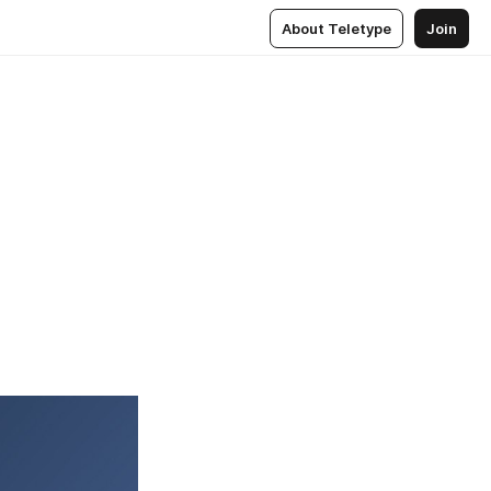
About Teletype
Join