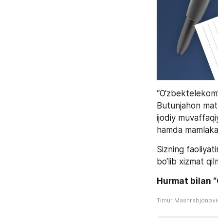
“O‘zbektelekom” 
Butunjahon matbu
ijodiy muvaffaqiy
hamda mamlakati
Sizning faoliyat
bo‘lib xizmat qi
Hurmat bilan 
Timur Mashrabjonov