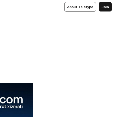
About Teletype
Join