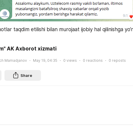
lar taqdim etilishi bilan murojaat ijobiy hal qilinishga yo‘nal
m" AK Axborot xizmati
ich Mamadjanov
May 19, 04:35
0
views
0
reactions
0
reposts
Share