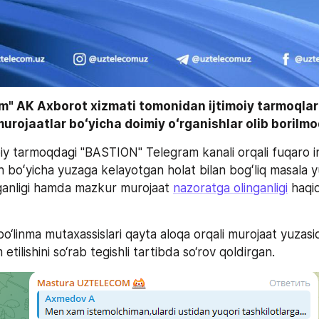
" AK Axborot xizmati tomonidan ijtimoiy tarmoqlard
rojaatlar boʻyicha doimiy oʻrganishlar olib borilmo
oiy tarmoqdagi "BASTION" Telegram kanali orqali fuqaro i
ganligi hamda mazkur murojaat 
nazoratga olinganligi
 haqi
o‘linma mutaxassislari qayta aloqa orqali murojaat yuzasi
etilishini so‘rab tegishli tartibda so‘rov qoldirgan.