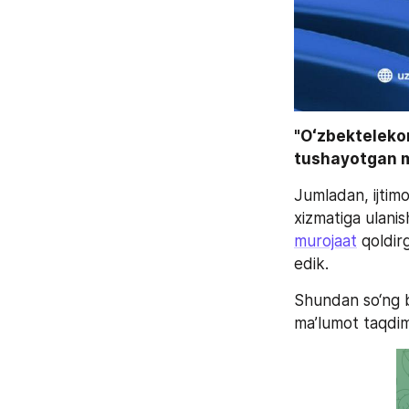
"Oʻzbektelekom
tushayotgan mu
Jumladan, ijtim
murojaat
 qoldir
edik.
Shundan so‘ng b
ma’lumot taqdim 