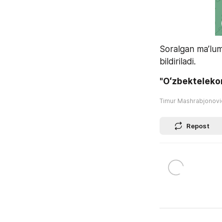
Soralgan ma’lumot
bildiriladi.
"Oʻzbekteleko
Timur Mashrabjonov
Repost