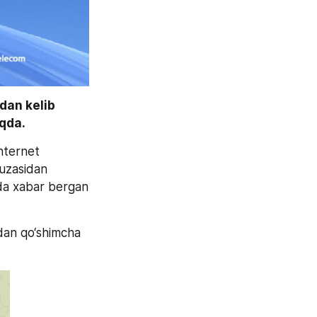
an kelib 
qda. 
nternet 
xizmatiga ulanish boʻyicha yuzaga kelayotgan holat bilan bogʻliq masala yuzasidan 
da xabar bergan 
dan qo‘shimcha 