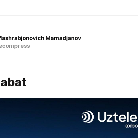
Mashrabjonovich Mamadjanov
ecompress
abat