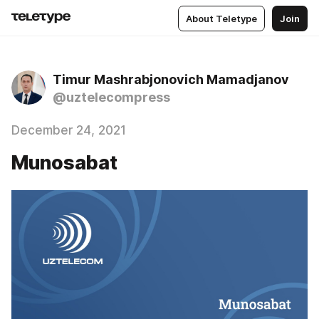
About Teletype
Join
Timur Mashrabjonovich Mamadjanov
@uztelecompress
December 24, 2021
Munosabat