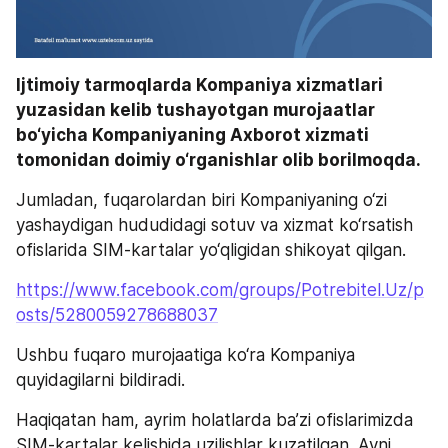
Ijtimoiy tarmoqlarda Kompaniya xizmatlari 
yuzasidan kelib tushayotgan murojaatlar 
bo‘yicha Kompaniyaning Axborot xizmati 
tomonidan doimiy o‘rganishlar olib borilmoqda.
Jumladan, fuqarolardan biri Kompaniyaning o‘zi 
yashaydigan hududidagi sotuv va xizmat ko‘rsatish 
ofislarida SIM-kartalar yo‘qligidan shikoyat qilgan.
https://www.facebook.com/groups/Potrebitel.Uz/p
osts/5280059278688037
Ushbu fuqaro murojaatiga ko‘ra Kompaniya 
quyidagilarni bildiradi.
Haqiqatan ham, ayrim holatlarda ba’zi ofislarimizda 
SIM-kartalar kelishida uzilishlar kuzatilgan. Ayni 