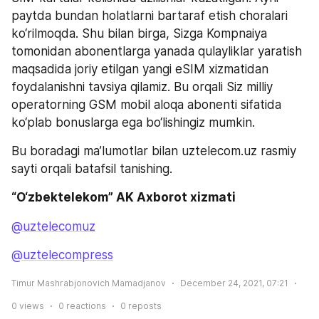
paytda bundan holatlarni bartaraf etish choralari 
ko‘rilmoqda. Shu bilan birga, Sizga Kompnaiya 
tomonidan abonentlarga yanada qulayliklar yaratish 
maqsadida joriy etilgan yangi eSIM xizmatidan 
foydalanishni tavsiya qilamiz. Bu orqali Siz milliy 
operatorning GSM mobil aloqa abonenti sifatida 
ko‘plab bonuslarga ega bo‘lishingiz mumkin.
Bu boradagi ma’lumotlar bilan uztelecom.uz rasmiy 
sayti orqali batafsil tanishing.
“O‘zbektelekom” AK Axborot xizmati
@uztelecomuz
@uztelecompress
Timur Mashrabjonovich Mamadjanov
December 24, 2021, 07:21
0
views
0
reactions
0
reposts