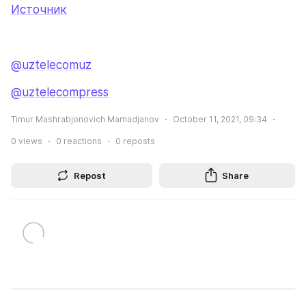
Источник
@uztelecomuz
@uztelecompress
Timur Mashrabjonovich Mamadjanov
October 11, 2021, 09:34
0
views
0
reactions
0
reposts
Repost
Share