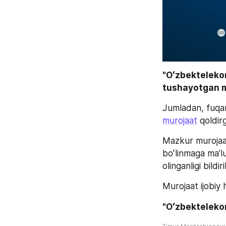
"Oʻzbektelekom
tushayotgan mu
murojaat
 qoldir
Mazkur murojaat
boʻlinmaga ma’lu
olinganligi bildiri
Murojaat ijobiy h
"Oʻzbekteleko