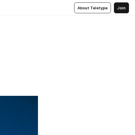
About Teletype
Join