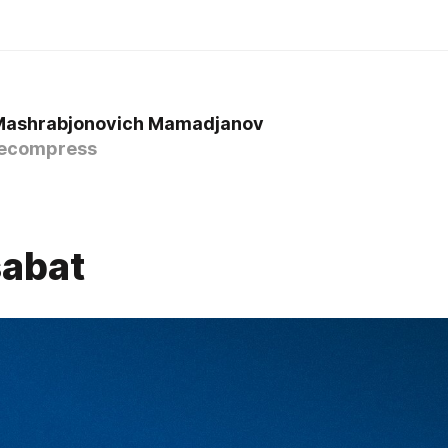
Mashrabjonovich Mamadjanov
ecompress
abat