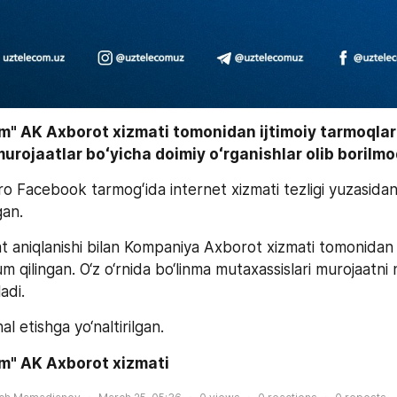
" AK Axborot xizmati tomonidan ijtimoiy tarmoqlard
rojaatlar boʻyicha doimiy oʻrganishlar olib borilmo
gan.
 aniqlanishi bilan Kompaniya Axborot xizmati tomonidan t
m qilingan. O‘z o‘rnida bo‘linma mutaxassislari murojaatni 
ladi. 
al etishga yo‘naltirilgan.
m" AK Axborot xizmati