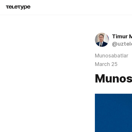
Timur 
@uztel
Munosabatlar
March 25
Munos