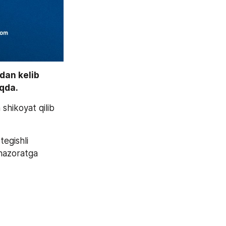
an kelib 
qda. 
Jumladan, fuqaro Facebook tarmogʻida internet xizmati tezligi yuzasidan shikoyat qilib 
egishli 
nazoratga 