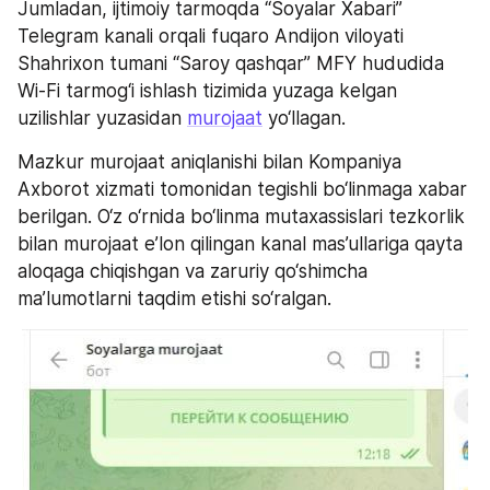
Jumladan, ijtimoiy tarmoqda “Soyalar Xabari” 
Telegram kanali orqali fuqaro Andijon viloyati 
Shahrixon tumani “Saroy qashqar” MFY hududida 
Wi-Fi tarmog‘i ishlash tizimida yuzaga kelgan 
uzilishlar yuzasidan 
murojaat
 yo‘llagan.
Mazkur murojaat aniqlanishi bilan Kompaniya 
Axborot xizmati tomonidan tegishli bo‘linmaga xabar 
berilgan. O‘z o‘rnida bo‘linma mutaxassislari tezkorlik 
bilan murojaat e’lon qilingan kanal mas’ullariga qayta 
aloqaga chiqishgan va zaruriy qo‘shimcha 
ma’lumotlarni taqdim etishi so‘ralgan.