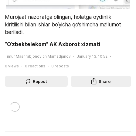
Murojaat nazoratga olingan, holatga oydinlik 
kiritilishi bilan ishlar bo‘yicha qo‘shimcha ma’lumot 
beriladi.
“O‘zbektelekom” AK Axborot xizmati
Timur Mashrabjonovich Mamadjanov
January 13, 10:52
0
views
0
reactions
0
reposts
Repost
Share