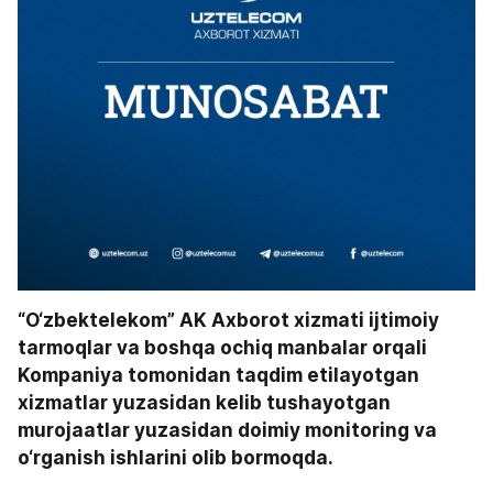
“O‘zbektelekom” AK Axborot xizmati ijtimoiy 
tarmoqlar va boshqa ochiq manbalar orqali 
Kompaniya tomonidan taqdim etilayotgan 
xizmatlar yuzasidan kelib tushayotgan 
murojaatlar yuzasidan doimiy monitoring va 
o‘rganish ishlarini olib bormoqda.