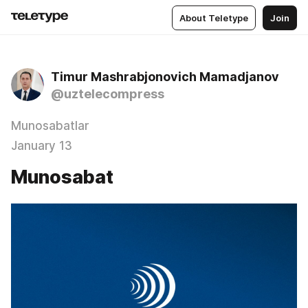
About Teletype
Join
Timur Mashrabjonovich Mamadjanov
@uztelecompress
Munosabatlar
January 13
Munosabat