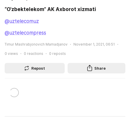
“O‘zbektelekom” AK Axborot xizmati
@uztelecomuz
@uztelecompress
Timur Mashrabjonovich Mamadjanov
November 1, 2021, 06:51
0
views
0
reactions
0
reposts
Repost
Share