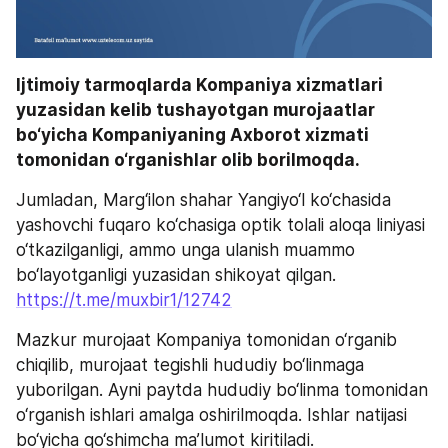
Ijtimoiy tarmoqlarda Kompaniya xizmatlari 
yuzasidan kelib tushayotgan murojaatlar 
bo‘yicha Kompaniyaning Axborot xizmati 
tomonidan o‘rganishlar olib borilmoqda.
Jumladan, Marg‘ilon shahar Yangiyo‘l ko‘chasida 
yashovchi fuqaro ko‘chasiga optik tolali aloqa liniyasi 
o‘tkazilganligi, ammo unga ulanish muammo 
bo‘layotganligi yuzasidan shikoyat qilgan. 
https://t.me/muxbir1/12742
Mazkur murojaat Kompaniya tomonidan o‘rganib 
chiqilib, murojaat tegishli hududiy bo‘linmaga 
yuborilgan. Ayni paytda hududiy bo‘linma tomonidan 
o‘rganish ishlari amalga oshirilmoqda. Ishlar natijasi 
bo‘yicha qo‘shimcha ma’lumot kiritiladi.