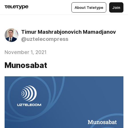
About Teletype
Join
Timur Mashrabjonovich Mamadjanov
@uztelecompress
November 1, 2021
Munosabat