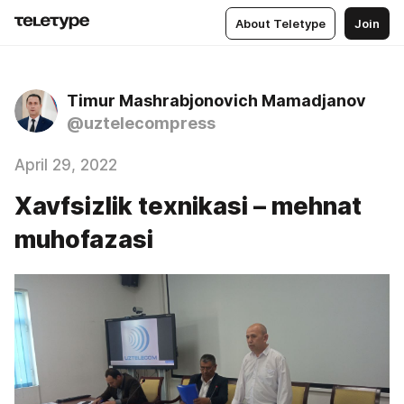
About Teletype
Join
Timur Mashrabjonovich Mamadjanov
@uztelecompress
April 29, 2022
Xavfsizlik texnikasi – mehnat
muhofazasi