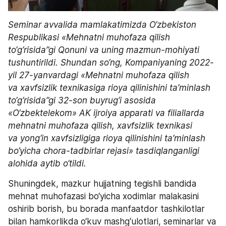
Seminar avvalida mamlakatimizda O‘zbekiston 
Respublikasi «Mehnatni muhofaza qilish 
to‘g‘risida”gi Qonuni va uning mazmun-mohiyati 
tushuntirildi. Shundan so‘ng, Kompaniyaning 2022-
yil 27-yanvardagi «Mehnatni muhofaza qilish 
va xavfsizlik texnikasiga rioya qilinishini ta’minlash 
to‘g‘risida”gi 32-son buyrug‘i asosida 
«O‘zbektelekom» AK ijroiya apparati va filiallarda 
mehnatni muhofaza qilish, xavfsizlik texnikasi 
va yong‘in xavfsizligiga rioya qilinishini ta’minlash 
bo‘yicha chora-tadbirlar rejasi» tasdiqlanganligi 
alohida aytib o‘tildi.
Shuningdek, mazkur hujjatning tegishli bandida 
mehnat muhofazasi bo‘yicha xodimlar malakasini 
oshirib borish, bu borada manfaatdor tashkilotlar 
bilan hamkorlikda o‘kuv mashg‘ulotlari, seminarlar va 