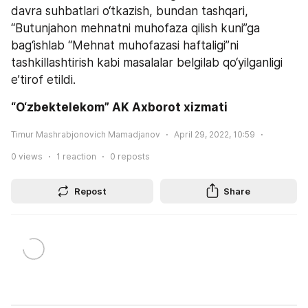
davra suhbatlari o‘tkazish, bundan tashqari, 
“Butunjahon mehnatni muhofaza qilish kuni”ga 
bag‘ishlab “Mehnat muhofazasi haftaligi”ni 
tashkillashtirish kabi masalalar belgilab qo‘yilganligi 
e’tirof etildi.
“O‘zbektelekom” AK Axborot xizmati
Timur Mashrabjonovich Mamadjanov
April 29, 2022, 10:59
0
views
1
reaction
0
reposts
Repost
Share