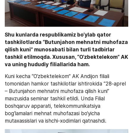
Shu kunlarda respublikamiz bo‘ylab qator 
tashkilotlarda “Butunjahon mehnatni muhofaza 
qilish kuni” munosabati bilan turli tadbirlar 
tashkil etilmoqda. Xususan, “O‘zbektelekom” AK 
va uning hududiy filiallarida ham.
Kuni kecha “O‘zbektelekom” AK Andijon filiali 
tomonidan hamkor tashkilotlar ishtirokida “28-aprel 
– Butunjahon mehnatni muhofaza qilish kuni” 
mavzusida seminar tashkil etildi. Unda Filial 
boshqaruv apparati, telekommunikatsiya 
bog‘lamalari mehnat muhofazasi bo‘yicha 
mutaxassislari va ishchi-xodimlari qatnashdi.