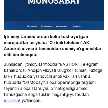
Ijtimoiy tarmoqlardan kelib tushayotgan 
murojaatlar bo‘yicha “O‘zbektelekom” AK 
Axborot xizmati tomonidan doimiy o‘rganishlar 
olib borilmoqda. 
Jumladan, ijtimoiy tarmoqda “BASTION” Telegram 
kanali orqali Andijon viloyati Ulug‘nor tumani Fazogir 
MFY hududida yashovchi aholi vakillari ushbu 
hududda “O‘zMobayl” aloqa operatoriga tegitshli 
tayanch aloqa stansiyasi o‘rnatilganligi ammo 
hanuzgacha ishga tushirilmaganligi yuzasidan 
murojaat
 yo‘llangan.