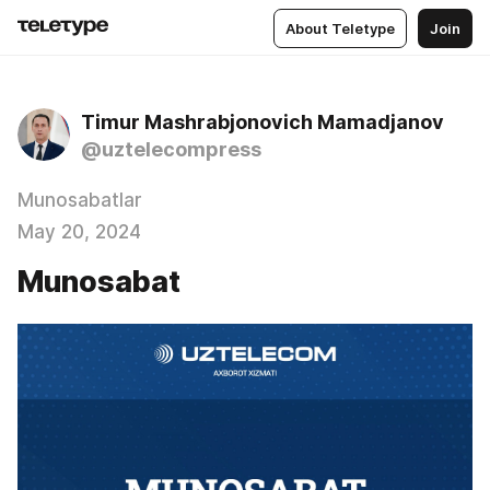
About Teletype
Join
Timur Mashrabjonovich Mamadjanov
@uztelecompress
Munosabatlar
May 20, 2024
Munosabat