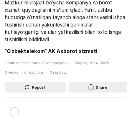
Mazkur murojaat bo‘yicha Kompaniya Axborot 
xizmati quyidagilarni ma’lum qiladi. Ya’ni, ushbu 
hududga o‘rnatilgan tayanch aloqa stansiyasini ishga 
tushirish uchun yakunlovchi qurilmalar 
kutilayotganligi va ular yetkazilishi bilan to‘liq ishga 
tushirilishi bildiriladi.
“O‘zbektelekom” AK Axborot xizmati
Timur Mashrabjonovich Mamadjanov
May 20, 2024, 05:25
0
views
0
reactions
0
reposts
Repost
Share