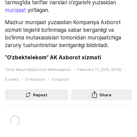
tarmog‘ida tariflar narxlari o‘zgarishi yuzasidan 
murojaat
 yo‘llagan.
Mazkur murojaat yuzasidan Kompaniya Axborot 
xizmati tegishli bo‘linmaga xabar berganligi va 
bo‘linma mutaxassislari tomonidan murojaatchiga 
zaruriy tushuntirishlar berilganligi bildiriladi.
“O‘zbektelekom” AK Axborot xizmati
Timur Mashrabjonovich Mamadjanov
February 17, 2025, 05:00
0
views
0
reactions
0
reposts
Repost
Share