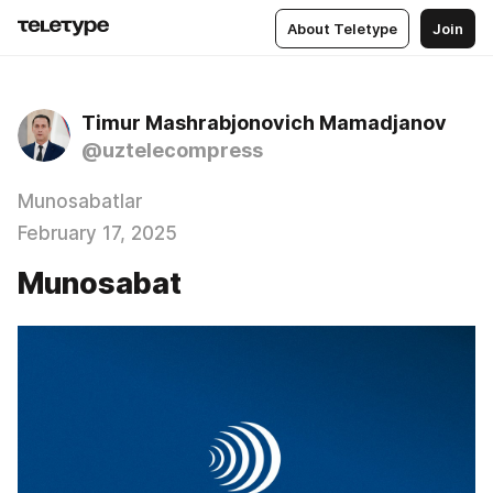
About Teletype
Join
Timur Mashrabjonovich Mamadjanov
@uztelecompress
Munosabatlar
February 17, 2025
Munosabat