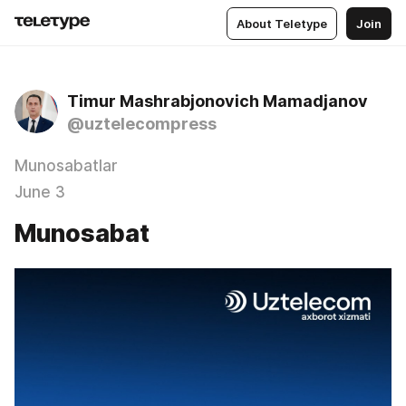
About Teletype
Join
Timur Mashrabjonovich Mamadjanov
@uztelecompress
Munosabatlar
June 3
Munosabat