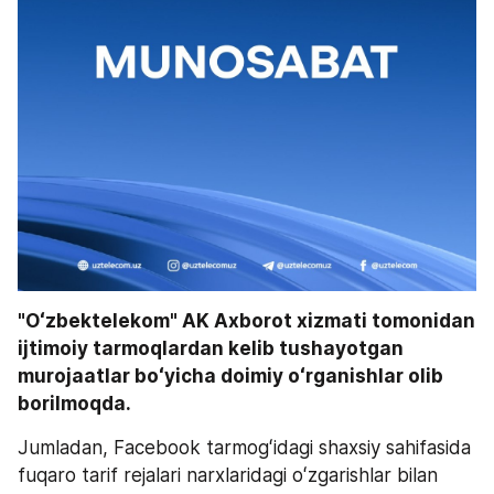
"Oʻzbektelekom" AK Axborot xizmati tomonidan 
ijtimoiy tarmoqlardan kelib tushayotgan 
murojaatlar boʻyicha doimiy oʻrganishlar olib 
borilmoqda. 
Jumladan, Facebook tarmogʻidagi shaxsiy sahifasida 
fuqaro tarif rejalari narxlaridagi oʻzgarishlar bilan 