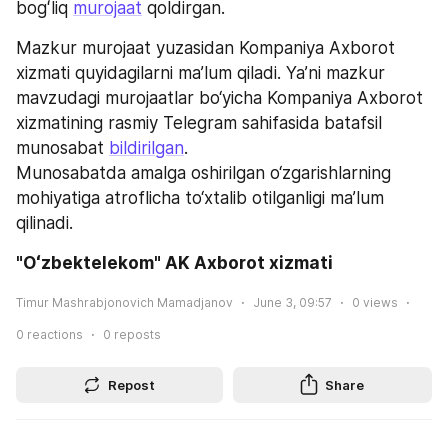
bogʻliq 
murojaat
 qoldirgan.
Mazkur murojaat yuzasidan Kompaniya Axborot 
xizmati quyidagilarni ma’lum qiladi. Ya’ni mazkur 
mavzudagi murojaatlar bo‘yicha Kompaniya Axborot 
xizmatining rasmiy Telegram sahifasida batafsil 
munosabat 
bildirilgan
. 
Munosabatda amalga oshirilgan o‘zgarishlarning 
mohiyatiga atroflicha to‘xtalib otilganligi ma’lum 
qilinadi.
"Oʻzbektelekom" AK Axborot xizmati 
Timur Mashrabjonovich Mamadjanov
June 3, 09:57
0
views
0
reactions
0
reposts
Repost
Share