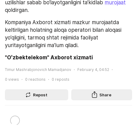
uzilishlar sabab bo‘layotganligini ta’kidlab 
murojaat
qoldirgan. 
Kompaniya Axborot xizmati mazkur murojaatda 
keltirilgan holatning aloqa operatori bilan aloqasi 
yo‘qligini, tarmoq shtat rejimida faoliyat 
yuritayotganligini maʼlum qiladi.
"Oʻzbektelekom" Axborot xizmati
Timur Mashrabjonovich Mamadjanov
February 4, 04:52
0
views
0
reactions
0
reposts
Repost
Share