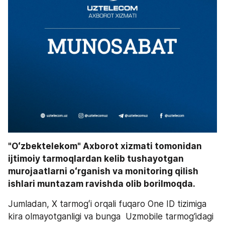
"Oʻzbektelekom" Axborot xizmati tomonidan 
ijtimoiy tarmoqlardan kelib tushayotgan 
murojaatlarni oʻrganish va monitoring qilish 
ishlari muntazam ravishda olib borilmoqda.
Jumladan, X tarmogʻi orqali fuqaro One ID tizimiga 
kira olmayotganligi va bunga  Uzmobile tarmog‘idagi 