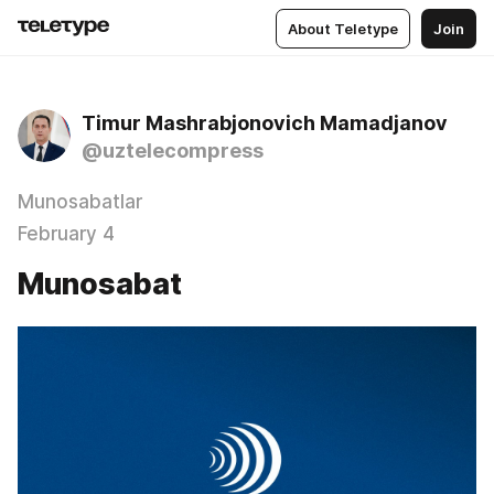
About Teletype
Join
Timur Mashrabjonovich Mamadjanov
@uztelecompress
Munosabatlar
February 4
Munosabat