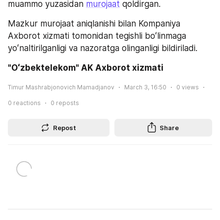
muammo yuzasidan 
murojaat
 qoldirgan.
Mazkur murojaat aniqlanishi bilan Kompaniya 
Axborot xizmati tomonidan tegishli boʻlinmaga 
yoʻnaltirilganligi va nazoratga olinganligi bildiriladi. 
"Oʻzbektelekom" AK Axborot xizmati
Timur Mashrabjonovich Mamadjanov
March 3, 16:50
0
views
0
reactions
0
reposts
Repost
Share