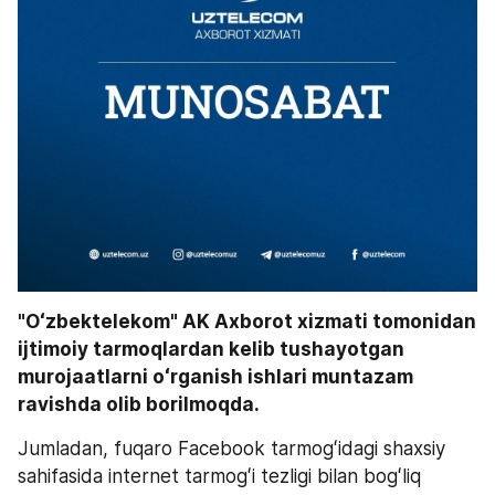
"Oʻzbektelekom" AK Axborot xizmati tomonidan 
ijtimoiy tarmoqlardan kelib tushayotgan 
murojaatlarni oʻrganish ishlari muntazam 
ravishda olib borilmoqda.
Jumladan, fuqaro Facebook tarmogʻidagi shaxsiy 
sahifasida internet tarmogʻi tezligi bilan bogʻliq 