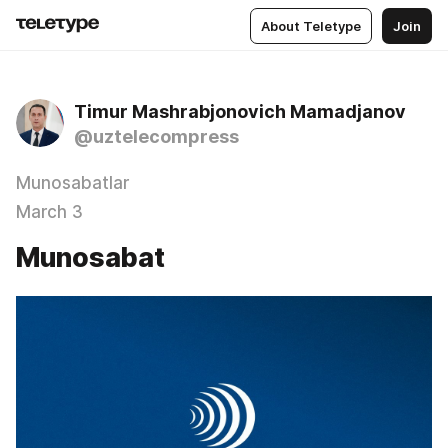
About Teletype
Join
Timur Mashrabjonovich Mamadjanov
@uztelecompress
Munosabatlar
March 3
Munosabat