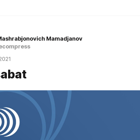
Mashrabjonovich Mamadjanov
ecompress
2021
abat