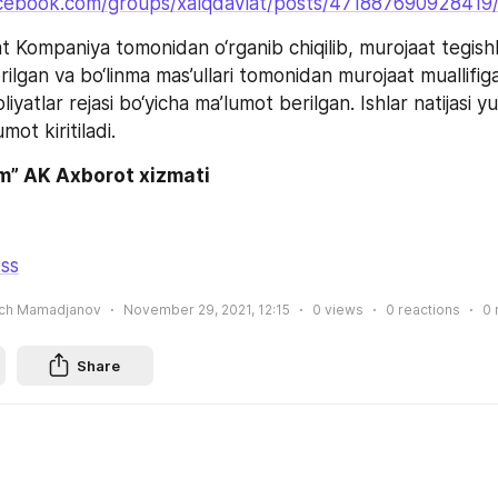
cebook.com/groups/xalqdavlat/posts/471887690928419
 Kompaniya tomonidan o‘rganib chiqilib, murojaat tegishl
ilgan va bo‘linma mas’ullari tomonidan murojaat muallifig
iyatlar rejasi bo‘yicha ma’lumot berilgan. Ishlar natijasi yu
mot kiritiladi.
m” AK Axborot xizmati
ss
ich Mamadjanov
November 29, 2021, 12:15
0
views
0
reactions
0
Share