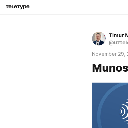
Timur 
@uztel
November 29, 
Munos