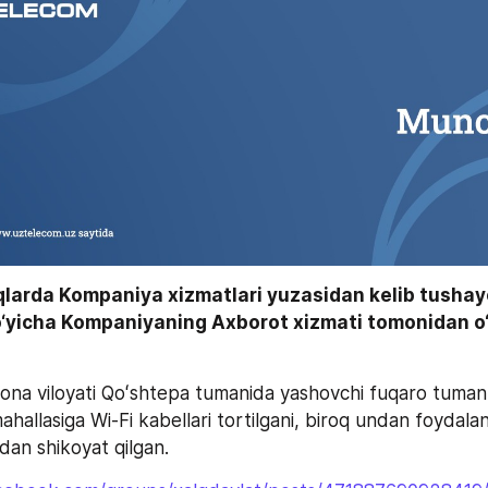
qlarda Kompaniya xizmatlari yuzasidan kelib tushay
‘yicha Kompaniyaning Axborot xizmati tomonidan o‘r
ona viloyati Qoʻshtepa tumanida yashovchi fuqaro tuman
ahallasiga Wi-Fi kabellari tortilgani, biroq undan foydalan
dan shikoyat qilgan.