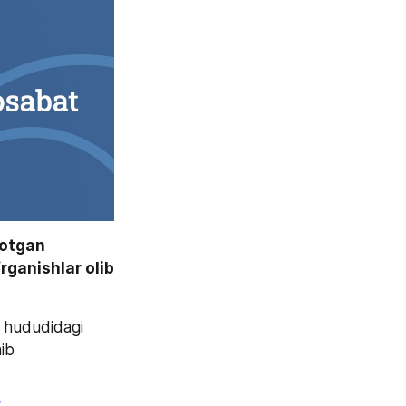
otgan 
ganishlar olib 
 hududidagi 
ib 