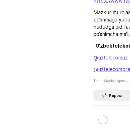
https://www.fa
Mazkur murojaat
bo‘linmaga yubor
hududga oid faol
qo‘shimcha ma’lu
“O‘zbekteleko
@uztelecomuz
@uztelecompre
Timur Mashrabjonov
Repost