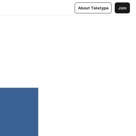
About Teletype
Join