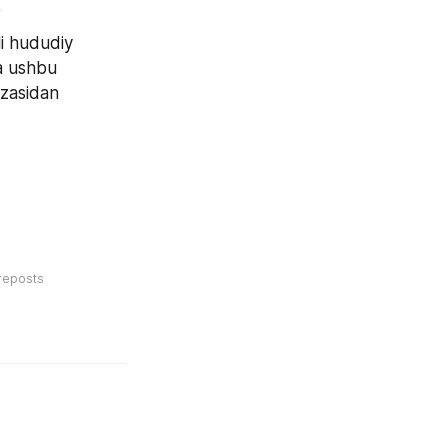
/
i hududiy 
a ushbu 
zasidan 
reposts