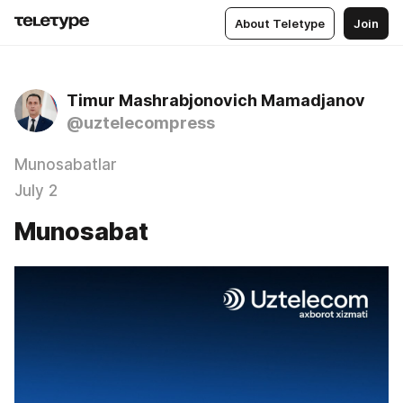
About Teletype
Join
Timur Mashrabjonovich Mamadjanov
@uztelecompress
Munosabatlar
July 2
Munosabat