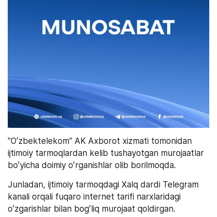
"Oʻzbektelekom" AK Axborot xizmati tomonidan 
ijtimoiy tarmoqlardan kelib tushayotgan murojaatlar 
boʻyicha doimiy oʻrganishlar olib borilmoqda. 
Junladan, ijtimoiy tarmoqdagi Xalq dardi Telegram 
kanali orqali fuqaro internet tarifi narxlaridagi 
oʻzgarishlar bilan bogʻliq murojaat qoldirgan. 