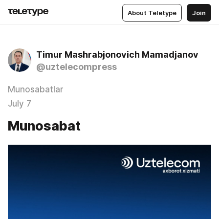
About Teletype
Join
Timur Mashrabjonovich Mamadjanov
@uztelecompress
Munosabatlar
July 7
Munosabat