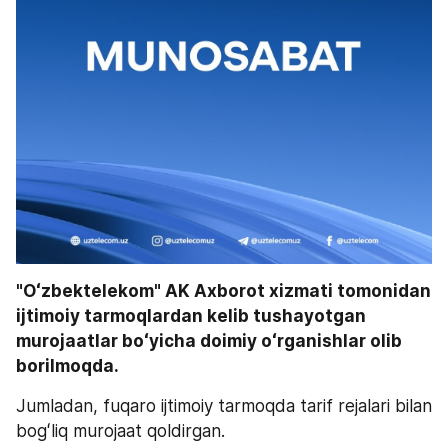
"Oʻzbektelekom" AK Axborot xizmati tomonidan 
ijtimoiy tarmoqlardan kelib tushayotgan 
murojaatlar boʻyicha doimiy oʻrganishlar olib 
borilmoqda. 
Jumladan, fuqaro ijtimoiy tarmoqda tarif rejalari bilan 
bogʻliq murojaat qoldirgan. 