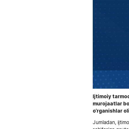
Ijtimoiy tarmo
murojaatlar b
o‘rganishlar o
Jumladan, ijtimo