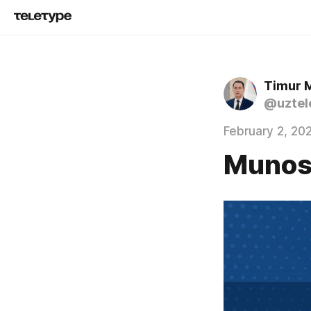
Timur 
@uztel
February 2, 20
Munos