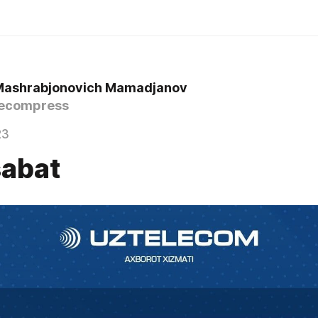
Mashrabjonovich Mamadjanov
ecompress
23
abat