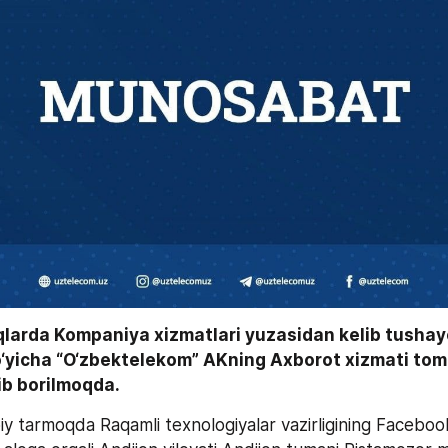
qlarda Kompaniya xizmatlari yuzasidan kelib tushay
o‘yicha “O‘zbektelekom” AKning Axborot xizmati tom
lib borilmoqda.
iy tarmoqda Raqamli texnologiyalar vazirligining Faceboo