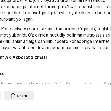
 aloqa orqali Andijon viloyati Andijon tumani Pistamozor m
 xonadoniga Internet tarmog‘ini o‘tkazib berishlarini so‘ra
rsiz qoldirib kelinayotganligidan shikoyat qilgan va bu bor
urojaat yo‘llagan.
Kompaniya Axborot xizmati tomonidan o‘rganilib, tegishli
mot yuborildi. O‘z o‘rnida hududiy bo‘linma mutaxassislari
exnik ishlar amalga oshirilib, fuqaro xonadoniga Internet 
niyati yaratib berildi va mavjud muammo ijobiy hal etildi. 
m” AK Axborot xizmati
ss
ich Mamadjanov
February 2, 2023, 15:57
0
views
0
reactions
0
re
Share