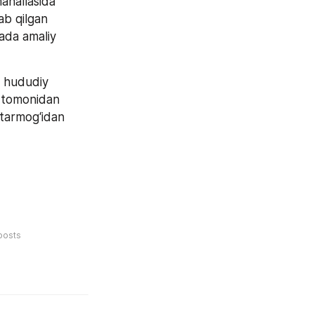
ahallasida 
b qilgan 
ada amaliy 
 hududiy 
 tomonidan 
tarmog‘idan 
posts