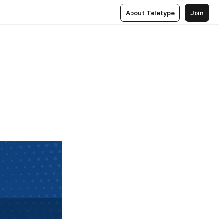
About Teletype
Join