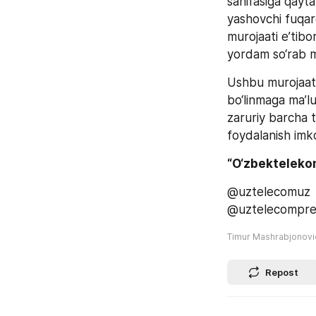
sahifasiga qayta
yashovchi fuqaro
murojaati e’tibo
yordam so‘rab m
Ushbu murojaat 
bo‘linmaga ma’lu
zaruriy barcha t
foydalanish imko
“O‘zbekteleko
@uztelecomuz
@uztelecompre
Timur Mashrabjonov
Repost