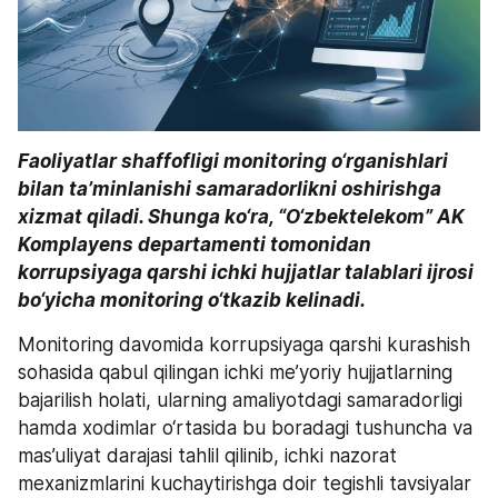
Faoliyatlar shaffofligi monitoring o‘rganishlari 
bilan ta’minlanishi samaradorlikni oshirishga 
xizmat qiladi. Shunga ko‘ra, “O‘zbektelekom” AK 
Komplayens departamenti tomonidan 
korrupsiyaga qarshi ichki hujjatlar talablari ijrosi 
bo‘yicha monitoring o‘tkazib kelinadi.
Monitoring davomida korrupsiyaga qarshi kurashish 
sohasida qabul qilingan ichki me’yoriy hujjatlarning 
bajarilish holati, ularning amaliyotdagi samaradorligi 
hamda xodimlar o‘rtasida bu boradagi tushuncha va 
mas’uliyat darajasi tahlil qilinib, ichki nazorat 
mexanizmlarini kuchaytirishga doir tegishli tavsiyalar 