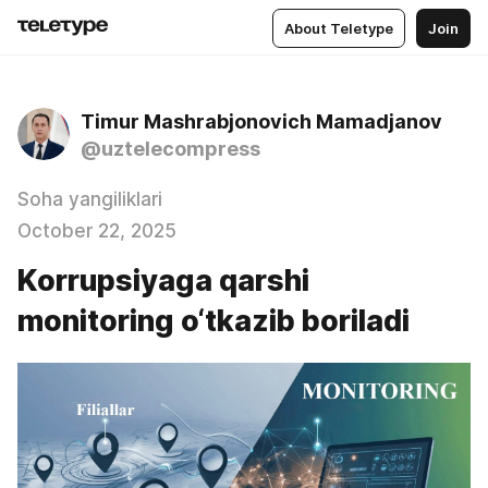
About Teletype
Join
Timur Mashrabjonovich Mamadjanov
@uztelecompress
Soha yangiliklari
October 22, 2025
Korrupsiyaga qarshi
monitoring o‘tkazib boriladi