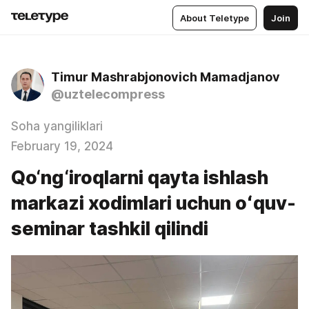
About Teletype
Join
Timur Mashrabjonovich Mamadjanov
@uztelecompress
Soha yangiliklari
February 19, 2024
Qo‘ng‘iroqlarni qayta ishlash
markazi xodimlari uchun oʻquv-
seminar tashkil qilindi