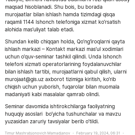
maqsad hisoblanadi. Shu bois, bu borada 
murojaatlar bilan ishlash hamda tizimdagi qisqa 
raqamli 1144 Ishonch telefoniga xizmat ko‘rsatish 
alohida mas’uliyat talab etadi.
Shundan kelib chiqqan holda, Qo‘ng‘iroqlarni qayta 
ishlash markazi – Kontakt markazi mas’ul xodimlari 
uchun o‘quv-seminar tashkil qilindi. Unda Ishonch 
telefoni xizmati operatorlarining foydalanuvchilar 
bilan ishlash tartibi, murojaatlarni qabul qilish, ularni 
murojaat@gis.uz axborot tizimiga kiritish, ko‘rib 
chiqish uchun yuborish, fuqarolar bilan muomala 
madaniyati kabi masalalar qamrab olindi. 
Seminar davomida ishtirokchilarga faoliyatning 
huquqiy asoslari  bo‘yicha tushunchalar va mavzu 
yuzasidan zaruriy tavsiyalar berib o‘tildi.
Timur Mashrabjonovich Mamadjanov
February 19, 2024, 06:31