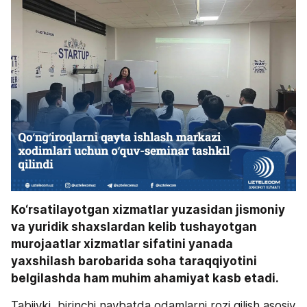
Ko‘rsatilayotgan xizmatlar yuzasidan jismoniy 
va yuridik shaxslardan kelib tushayotgan 
murojaatlar xizmatlar sifatini yanada 
yaxshilash barobarida soha taraqqiyotini 
belgilashda ham muhim ahamiyat kasb etadi. 
Tabiiyki, birinchi navbatda odamlarni rozi qilish asosiy 