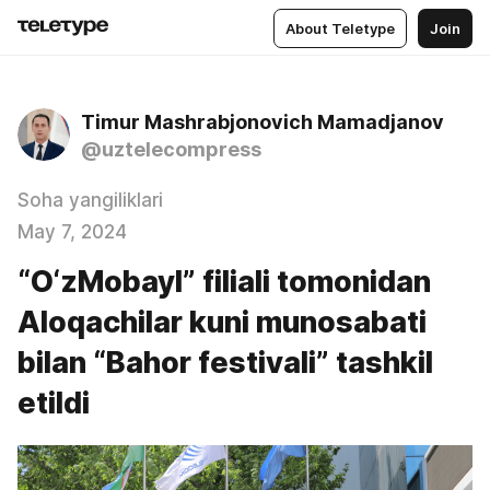
About Teletype
Join
Timur Mashrabjonovich Mamadjanov
@uztelecompress
Soha yangiliklari
May 7, 2024
“O‘zMobayl” filiali tomonidan
Aloqachilar kuni munosabati
bilan “Bahor festivali” tashkil
etildi