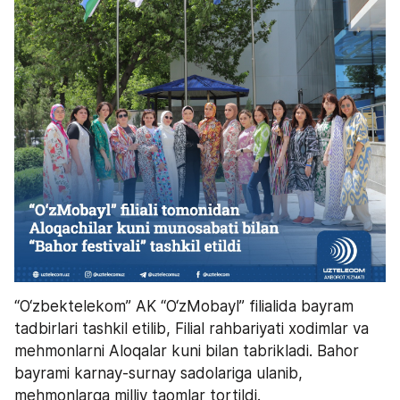
“O‘zbektelekom” AK “O‘zMobayl” filialida bayram 
tadbirlari tashkil etilib, Filial rahbariyati xodimlar va 
mehmonlarni Aloqalar kuni bilan tabrikladi. Bahor 
bayrami karnay-surnay sadolariga ulanib, 
mehmonlarga milliy taomlar tortildi.