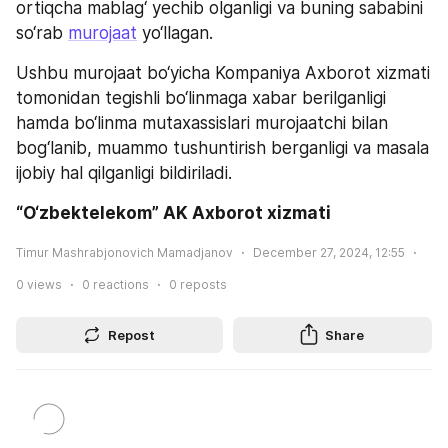
ortiqcha mablag‘ yechib olganligi va buning sababini 
so‘rab 
murojaat
 yo‘llagan.
Ushbu murojaat bo‘yicha Kompaniya Axborot xizmati 
tomonidan tegishli bo‘linmaga xabar berilganligi 
hamda bo‘linma mutaxassislari murojaatchi bilan 
bog‘lanib, muammo tushuntirish berganligi va masala 
ijobiy hal qilganligi bildiriladi.
“O‘zbektelekom” AK Axborot xizmati
Timur Mashrabjonovich Mamadjanov
December 27, 2024, 12:55
0
views
0
reactions
0
reposts
Repost
Share