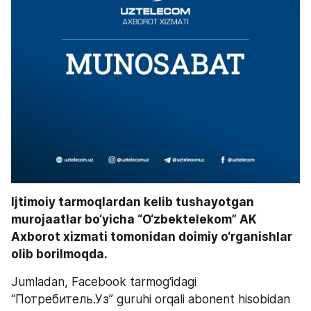
Ijtimoiy tarmoqlardan kelib tushayotgan 
murojaatlar bo‘yicha “O‘zbektelekom” AK 
Axborot xizmati tomonidan doimiy o‘rganishlar 
olib borilmoqda. 
Jumladan, Facebook tarmog‘idagi 
“Потребитель.Уз” guruhi orqali abonent hisobidan 