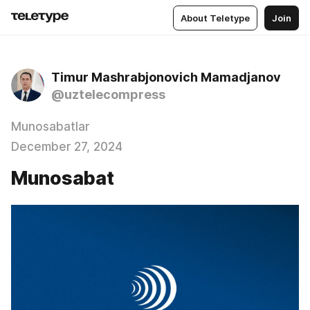
About Teletype
Join
Timur Mashrabjonovich Mamadjanov
@uztelecompress
Munosabatlar
December 27, 2024
Munosabat