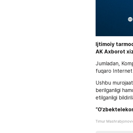
Ijtimoiy tarmo
AK Axborot xiz
Jumladan, Kompa
fuqaro Internet
Ushbu murojaat 
berilganligi ham
etilganligi bildiril
“O‘zbekteleko
Timur Mashrabjonov