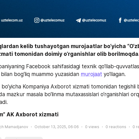
qlardan kelib tushayotgan murojaatlar bo‘yicha “O‘z
mati tomonidan doimiy o‘rganishlar olib borilmoqda.
niyaning Facebook sahifasidagi texnik qo‘llab-quvvatlas
 bilan bog‘liq muammo yuzasidan 
murojaat
 yo‘llagan.
bo‘yicha Kompaniya Axborot xizmati tomonidan tegishli b
da mazkur masala bo‘linma mutaxassislari o‘rganishlari orqali
adi.
m” AK Axborot xizmati
ich Mamadjanov
October 13, 2025, 06:06
0
views
0
reactions
0
r