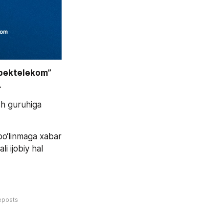
bektelekom” 
 
h guruhiga 
o‘linmaga xabar 
 ijobiy hal 
eposts