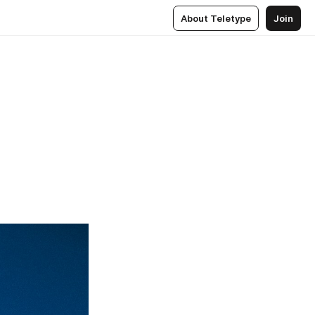
About Teletype
Join