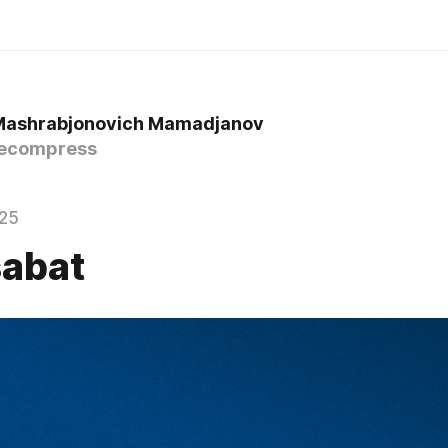
Mashrabjonovich Mamadjanov
ecompress
025
abat