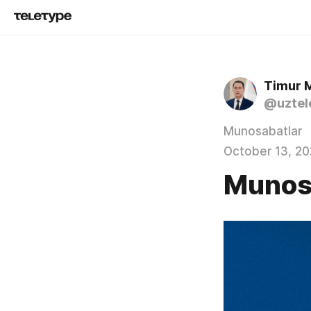
Timur 
@uztel
Munosabatlar
October 13, 2
Munos