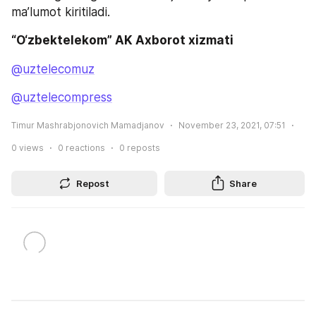
ma’lumot kiritiladi.
“O‘zbektelekom” AK Axborot xizmati
@uztelecomuz
@uztelecompress
Timur Mashrabjonovich Mamadjanov
November 23, 2021, 07:51
0
views
0
reactions
0
reposts
Repost
Share