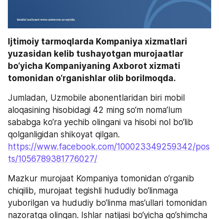
Ijtimoiy tarmoqlarda Kompaniya xizmatlari 
yuzasidan kelib tushayotgan murojaatlar 
bo‘yicha Kompaniyaning Axborot xizmati 
tomonidan o‘rganishlar olib borilmoqda.
Jumladan, Uzmobile abonentlaridan biri mobil 
aloqasining hisobidagi 42 ming so‘m noma’lum 
sababga ko‘ra yechib olingani va hisobi nol bo‘lib 
qolganligidan shikoyat qilgan. 
https://www.facebook.com/100023349259342/pos
ts/1056789381776027/
Mazkur murojaat Kompaniya tomonidan o‘rganib 
chiqilib, murojaat tegishli hududiy bo‘linmaga 
yuborilgan va hududiy bo‘linma mas’ullari tomonidan 
nazoratga olingan. Ishlar natijasi bo‘yicha qo‘shimcha 