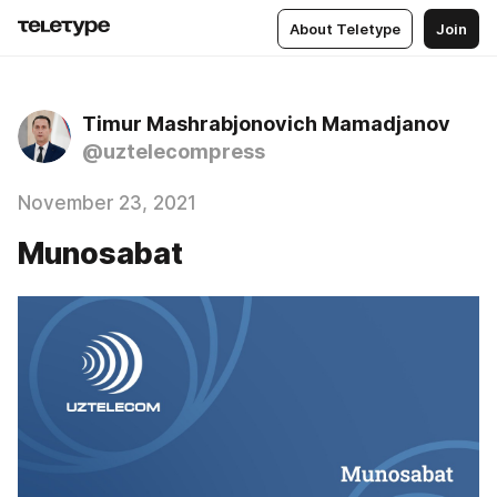
About Teletype
Join
Timur Mashrabjonovich Mamadjanov
@uztelecompress
November 23, 2021
Munosabat