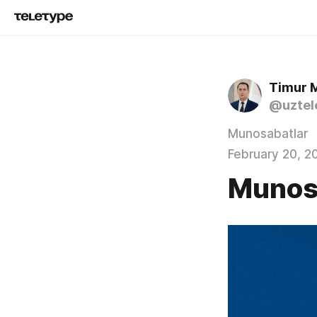
Timur 
@uztel
Munosabatlar
February 20, 2
Munos