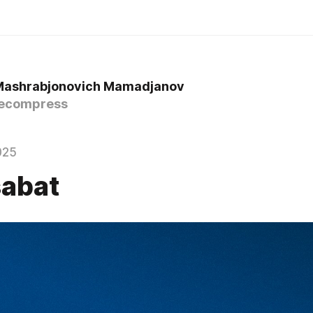
Mashrabjonovich Mamadjanov
ecompress
025
abat