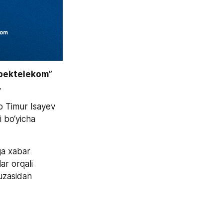
bektelekom” 
 
 Timur Isayev 
Kompaniya rasmiy saytida “Ommaviy oferta”ning rus tilidagi variant yo‘qligi bo‘yicha 
a xabar 
r orqali 
uzasidan 