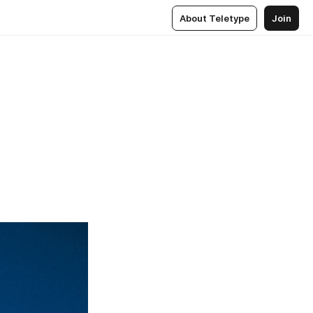
About Teletype
Join