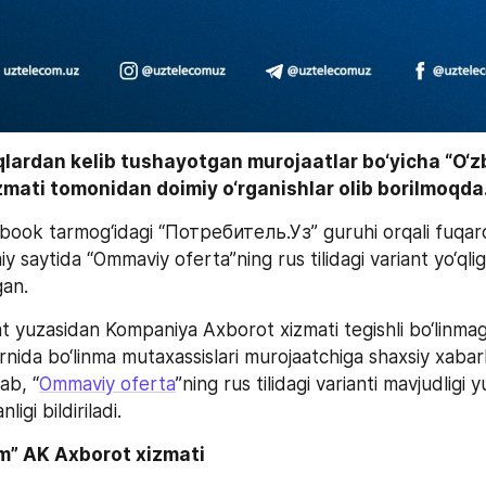
qlardan kelib tushayotgan murojaatlar bo‘yicha “O‘z
mati tomonidan doimiy o‘rganishlar olib borilmoqda.
ook tarmog‘idagi “Потребитель.Уз” guruhi orqali fuqaro
gan.
 yuzasidan Kompaniya Axborot xizmati tegishli bo‘linmag
o‘rnida bo‘linma mutaxassislari murojaatchiga shaxsiy xabarla
rab, “
Ommaviy oferta
”ning rus tilidagi varianti mavjudligi y
igi bildiriladi.
m” AK Axborot xizmati 