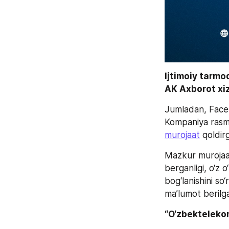
Ijtimoiy tarmo
AK Axborot xiz
Jumladan, Faceb
murojaat
 qoldir
Mazkur murojaat
berganligi, o‘z 
bog‘lanishini so‘
ma’lumot berilganl
“O‘zbekteleko