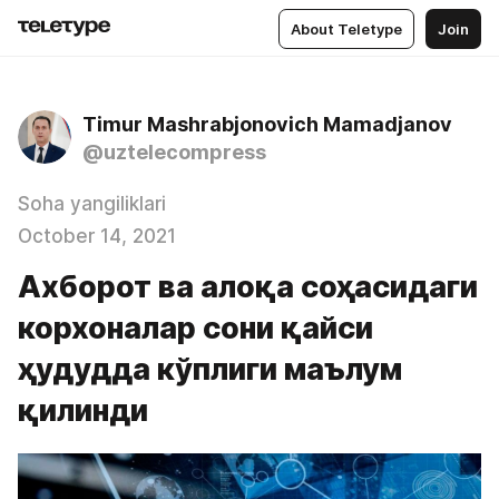
About Teletype
Join
Timur Mashrabjonovich Mamadjanov
@uztelecompress
Soha yangiliklari
October 14, 2021
Ахборот ва алоқа соҳасидаги
корхоналар сони қайси
ҳудудда кўплиги маълум
қилинди