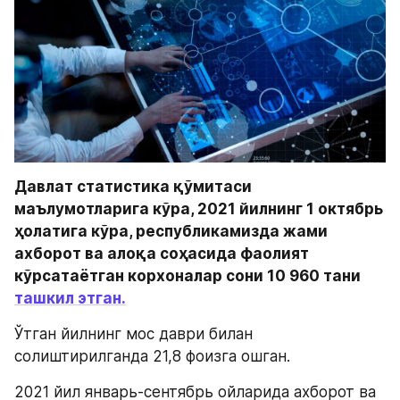
Давлат статистика қўмитаси 
маълумотларига кўра, 2021 йилнинг 1 октябрь 
ҳолатига кўра, республикамизда жами 
ахборот ва алоқа соҳасида фаолият 
кўрсатаётган корхоналар сони 10 960 тани 
ташкил этган.
Ўтган йилнинг мос даври билан 
солиштирилганда 21,8 фоизга ошган.
2021 йил январь-сентябрь ойларида ахборот ва 