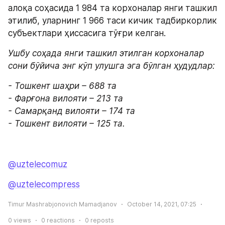
алоқа соҳасида 1 984 та корхоналар янги ташкил 
этилиб, уларнинг 1 966 таси кичик тадбиркорлик 
субъектлари ҳиссасига тўғри келган.
Ушбу соҳада янги ташкил этилган корхоналар 
сони бўйича энг кўп улушга эга бўлган ҳудудлар:
- Тошкент шаҳри – 688 та

- Фарғона вилояти – 213 та

- Самарқанд вилояти – 174 та

- Тошкент вилояти – 125 та.
@uztelecomuz
@uztelecompress
Timur Mashrabjonovich Mamadjanov
October 14, 2021, 07:25
0
views
0
reactions
0
reposts