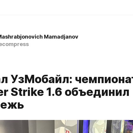
Mashrabjonovich Mamadjanov
ecompress
л УзМобайл: чемпиона
r Strike 1.6 объединил
дежь