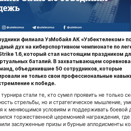
удники филиала УзМобайл АК «Узбектелеком» по
ндный дух на киберспортивном чемпионате по лег
Strike 1.6, который стал настоящим праздником для
ртуальных баталий. В захватывающем соревнован
оманд, объединившие 50 сотрудников, которые 
ровали не только свои профессиональные навыки,
стремление к победе.
турнира стали те, кто сумел проявить не только ск
ность стрельбы, но и стратегическое мышление, ум
я к меняющимся условиям и поддерживать боевой д
ился торжественной церемонией награждения, где 
или заслуженные призы и бурные аплодисменты ко