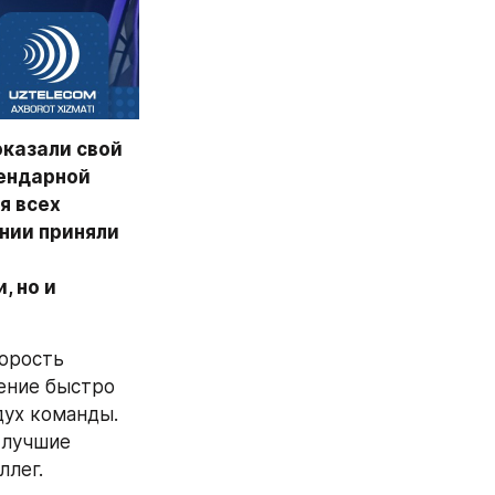
казали свой 
ендарной 
 всех 
ии приняли 
 но и 
орость 
ение быстро 
ух команды. 
лучшие 
ллег.