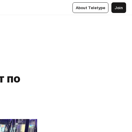
About Teletype
Join
т по