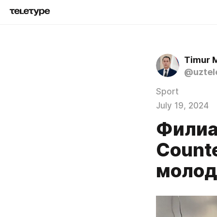
Timur 
@uztel
Sport
July 19, 2024
Филиа
Counte
моло