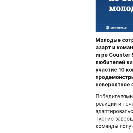
Молодые сотр
азарт и кома
игре Counter 
любителей ви
участие 10 к
продемонстри
невероятное 
Победителями 
реакции и точ
адаптироватьс
Турнир заверш
команды получ