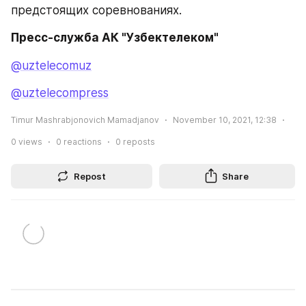
предстоящих соревнованиях.
Пресс-служба АК "Узбектелеком"
@uztelecomuz
@uztelecompress
Timur Mashrabjonovich Mamadjanov
November 10, 2021, 12:38
0
views
0
reactions
0
reposts
Repost
Share