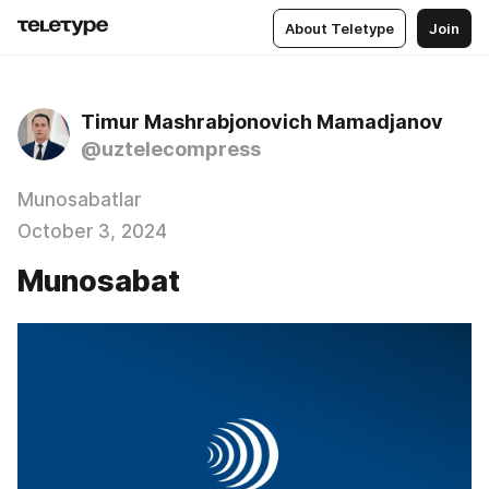
About Teletype
Join
Timur Mashrabjonovich Mamadjanov
@uztelecompress
Munosabatlar
October 3, 2024
Munosabat