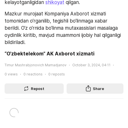
kelayotganligidan 
shikoyat
 qilgan.
Mazkur murojaat Kompaniya Axborot xizmati 
tomonidan o‘rganilib, tegishli bo‘linmaga xabar 
berildi. O‘z o‘rnida bo‘linma mutaxassislari masalaga 
oydinlik kiritib, mavjud muammoni ijobiy hal qilganligi 
bildiriladi.
“O‘zbektelekom” AK Axborot xizmati
Timur Mashrabjonovich Mamadjanov
October 3, 2024, 04:11
0
views
0
reactions
0
reposts
Repost
Share