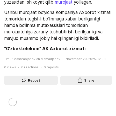
yuzasidan  shikoyat qilib 
murojaat
 yo‘llagan.
Ushbu murojaat bo‘yicha Kompaniya Axborot xizmati 
tomonidan tegishli bo‘linmaga xabar berilganligi 
hamda bo‘linma mutaxassislari tomonidan 
murojaatchiga zaruriy tushubtirish berilganligi va 
mavjud muammo ijobiy hal qilinganligi bildiriladi.
“O‘zbektelekom” AK Axborot xizmati
Timur Mashrabjonovich Mamadjanov
November 20, 2025, 12:38
0
views
0
reactions
0
reposts
Repost
Share