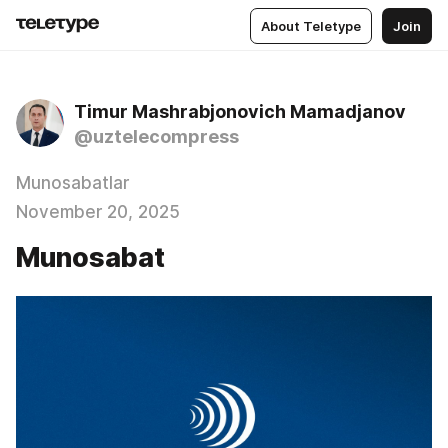
About Teletype
Join
Timur Mashrabjonovich Mamadjanov
@uztelecompress
Munosabatlar
November 20, 2025
Munosabat