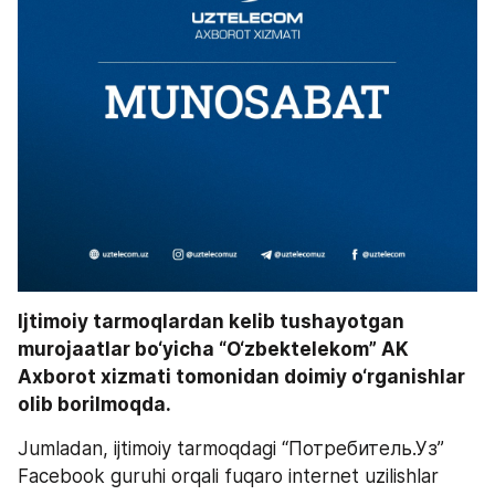
Ijtimoiy tarmoqlardan kelib tushayotgan 
murojaatlar bo‘yicha “O‘zbektelekom” AK 
Axborot xizmati tomonidan doimiy o‘rganishlar 
olib borilmoqda. 
Jumladan, ijtimoiy tarmoqdagi “Потребитель.Уз” 
Facebook guruhi orqali fuqaro internet uzilishlar 