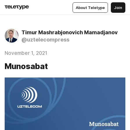
About Teletype
Join
Timur Mashrabjonovich Mamadjanov
@uztelecompress
November 1, 2021
Munosabat