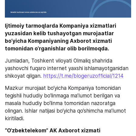
Ijtimoiy tarmoqlarda Kompaniya xizmatlari 
yuzasidan kelib tushayotgan murojaatlar 
bo‘yicha Kompaniyaning Axborot xizmati 
tomonidan o‘rganishlar olib borilmoqda.
Jumladan, Toshkent viloyati Olmaliq shahrida 
yashovchi fuqaro internet yaxshi ishlamayotganidan 
shikoyat qilgan. 
https://t.me/blogeruzofficial/1214
Mazkur murojaat bo‘yicha Kompaniya tomonidan 
tegishli hududiy bo‘linmaga ma’lumot berilgan va 
masala hududiy bo‘linma tomonidan nazoratga 
olingan. Ishlar natijasi bo‘yicha qo‘shimcha ma’lumot 
kiritiladi.
“O‘zbektelekom” AK Axborot xizmati