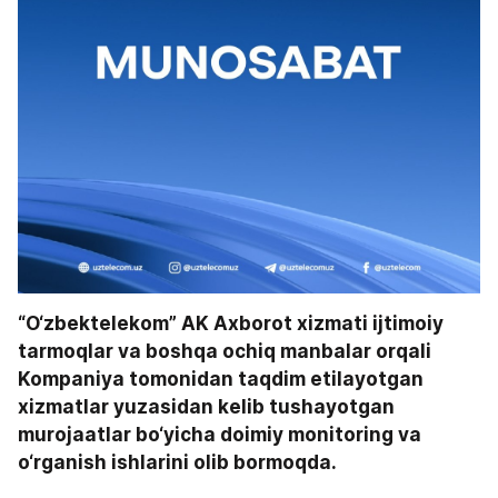
“O‘zbektelekom” AK Axborot xizmati ijtimoiy 
tarmoqlar va boshqa ochiq manbalar orqali 
Kompaniya tomonidan taqdim etilayotgan 
xizmatlar yuzasidan kelib tushayotgan 
murojaatlar bo‘yicha doimiy monitoring va 
o‘rganish ishlarini olib bormoqda.