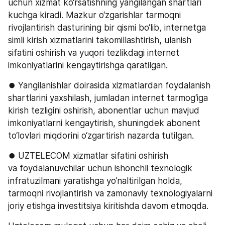
uchun xizmat ko‘rsatishning yangilangan shartlari 
kuchga kiradi. Mazkur o‘zgarishlar tarmoqni 
rivojlantirish dasturining bir qismi bo‘lib, internetga 
simli kirish xizmatlarini takomillashtirish, ulanish 
sifatini oshirish va yuqori tezlikdagi internet 
imkoniyatlarini kengaytirishga qaratilgan.
⏺ Yangilanishlar doirasida xizmatlardan foydalanish 
shartlarini yaxshilash, jumladan internet tarmog‘iga 
kirish tezligini oshirish, abonentlar uchun mavjud 
imkoniyatlarni kengaytirish, shuningdek abonent 
to‘lovlari miqdorini o‘zgartirish nazarda tutilgan.
⏺ UZTELECOM xizmatlar sifatini oshirish 
va foydalanuvchilar uchun ishonchli texnologik 
infratuzilmani yaratishga yo‘naltirilgan holda, 
tarmoqni rivojlantirish va zamonaviy texnologiyalarni 
joriy etishga investitsiya kiritishda davom etmoqda.